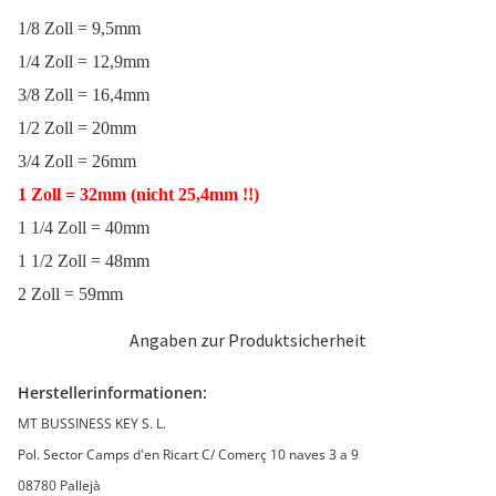
1/8 Zoll = 9,5mm
1/4 Zoll = 12,9mm
3/8 Zoll = 16,4mm
1/2 Zoll = 20mm
3/4 Zoll = 26mm
1 Zoll = 32mm
(nicht
25,4mm !!)
1 1/4 Zoll = 40mm
1 1/2 Zoll = 48mm
2 Zoll = 59mm
Angaben zur Produktsicherheit
Herstellerinformationen:
MT BUSSINESS KEY S. L.
Pol. Sector Camps d'en Ricart C/ Comerç 10 naves 3 a 9
08780 Pallejà