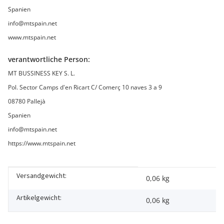
Spanien
info@mtspain.net
www.mtspain.net
verantwortliche Person:
MT BUSSINESS KEY S. L.
Pol. Sector Camps d'en Ricart C/ Comerç 10 naves 3 a 9
08780 Pallejà
Spanien
info@mtspain.net
https://www.mtspain.net
Versandgewicht:
Produkteigenschaft
Wert
0,06 kg
Artikelgewicht:
0,06
kg