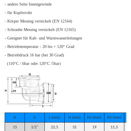
- andere Seite Innengewinde
- für Kupferrohr
- Körper Messing vernickelt (EN 12164)
- Schraube Messing vernickelt (EN 12165)
- Geeignet für Kalt- und Warmwasserleitungen
- Betriebstemperatur - 20 bis + 120° Grad
- Betriebdruck 16 bar (bei 30 Grad)
(110°C / 6bar oder 120°C /5bar)
D
G
L (mm)
H (mm)
H1 (mm)
H2 (mm)
SW
15
1/2"
22,5
31
19
11,5