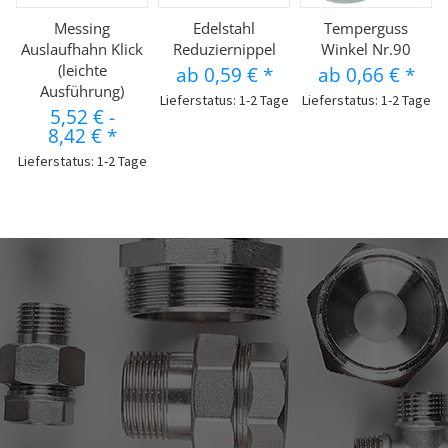
Messing
Edelstahl
Temperguss
Auslaufhahn Klick
Reduziernippel
Winkel Nr.90
(leichte
ab
0,59 €
*
ab
0,66 €
*
Ausführung)
Lieferstatus: 1-2 Tage
Lieferstatus: 1-2 Tage
5,52 €
-
8,42 €
*
Lieferstatus: 1-2 Tage