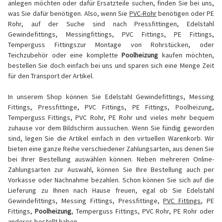
anlegen möchten oder dafür Ersatzteile suchen, finden Sie bei uns,
was Sie dafür benötigen. Also, wenn Sie
PVC-Rohr
benötigen oder PE
Rohr, auf der Suche sind nach Pressfittingen, Edelstahl
Gewindefittings, Messingfittings, PVC Fittings, PE Fittings,
Temperguss Fittingszur Montage von Rohrstücken, oder
Teichzubehör oder eine komplette
Poolheizung
kaufen möchten,
bestellen Sie doch einfach bei uns und sparen sich eine Menge Zeit
für den Transport der Artikel.
In unserem Shop können Sie Edelstahl Gewindefittings, Messing
Fittings, Pressfittinge, PVC Fittings, PE Fittings, Poolheizung,
Temperguss Fittings, PVC Rohr, PE Rohr und vieles mehr bequem
zuhause vor dem Bildschirm aussuchen. Wenn Sie fündig geworden
sind, legen Sie die Artikel einfach in den virtuellen Warenkorb. Wir
bieten eine ganze Reihe verschiedener Zahlungsarten, aus denen Sie
bei Ihrer Bestellung auswählen können. Neben mehreren Online-
Zahlungsarten zur Auswahl, können Sie Ihre Bestellung auch per
Vorkasse oder Nachnahme bezahlen. Schon können Sie sich auf die
Lieferung zu Ihnen nach Hause freuen, egal ob Sie Edelstahl
Gewindefittings, Messing Fittings, Pressfittinge,
PVC Fittings
, PE
Fittings,
Poolheizung
, Temperguss Fittings, PVC Rohr, PE Rohr oder
anderes bestellt haben.