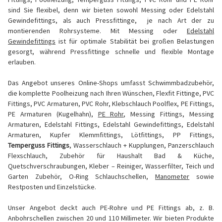
sind Sie flexibel, denn wir bieten sowohl Messing oder Edelstahl
Gewindefittings, als auch Pressfittinge, je nach Art der zu
montierenden Rohrsysteme. Mit Messing oder
Edelstahl
Gewindefittings
ist für optimale Stabilität bei großen Belastungen
gesorgt, während Pressfittinge schnelle und flexible Montage
erlauben.
Das Angebot unseres Online-Shops umfasst Schwimmbadzubehör,
die komplette Poolheizung nach Ihren Wünschen, Flexfit Fittinge, PVC
Fittings, PVC Armaturen, PVC Rohr, Klebschlauch Poolflex, PE Fittings,
PE Armaturen (Kugelhahn),
PE Rohr
, Messing Fittings, Messing
Armaturen, Edelstahl Fittings, Edelstahl Gewindefittings, Edelstahl
Armaturen, Kupfer Klemmfittings, Lötfittings, PP Fittings,
Temperguss Fittings
, Wasserschlauch + Kupplungen, Panzerschlauch
Flexschlauch, Zubehör für Haushalt Bad & Küche,
Quetschverschraubungen, Kleber – Reiniger, Wasserfilter, Teich und
Garten Zubehör, O-Ring Schlauchschellen,
Manometer
sowie
Restposten und Einzelstücke.
Unser Angebot deckt auch PE-Rohre und PE Fittings ab, z. B.
Anbohrschellen zwischen 20 und 110 Millimeter. Wir bieten Produkte