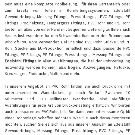
sein muss eine komplette
Poolheizung
, für Ihren Gartenteich oder
zum Ersatz von Teilen in Rohrleitungssystemen, Edelstahl
Gewindefittings, Messing Fittings, Pressfittinge, PVC Fittings, PE
Fittings, Poolheizung, Temperguss Fittings, PVC Rohr und PE Rohr
bieten wir alles von einer Hand mit bequemer Lieferung zu Ihnen nach
Hause. Insbesondere für den Schwimmbadbau oder den Brunnenbau
wird oft PVC Rohr verwendet. Bei uns sind PVC Rohr Stücke und PE
Rohr Stücke aus EU-Produktion erhältlich und dazu passende PVC
Fittings, PE Fittings, PP Fittings, Pressfittinge, Messing Fittings und
Edelstahl Fittings
in allen Ausführungen, die bei der Rohrverlegung
notwendig werden können, also Bögen, Abzweigungen, T-Stücke,
Kreuzungen, Endstücke, Muffen und mehr.
In unserem Angebot an
PVC Rohr
finden Sie auch Druckrohre mit
unterschiedlichen Wandstärken, je nach Bedarf. Zwischen 10
Millimeter und 110 Millimeter Wandstärke sind vielfältige
Ausführungen für jede Art von Druckbelastung erhältlich. Wir bieten
auch transparentes PVC Rohr, falls Sie damit eine interessante Optik
einer Rohranlage schaffen möchten. Was Sie auch daran montieren
möchten, suchen Sie es sich aus aus unserer Auswahl an Edelstahl
Gewindefittings, Messing Fittings, Pressfittinge, PVC Fittings, PE