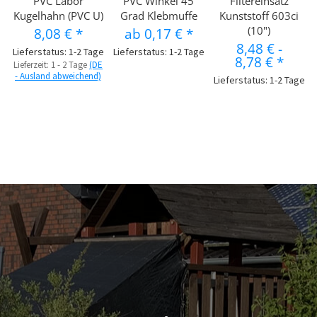
PVC Labor
PVC Winkel 45
Filtereinsatz
Kugelhahn (PVC U)
Grad Klebmuffe
Kunststoff 603ci
(10")
8,08 €
*
ab
0,17 €
*
8,48 €
-
Lieferstatus: 1-2 Tage
Lieferstatus: 1-2 Tage
8,78 €
*
Lieferzeit:
1 - 2 Tage
(DE
- Ausland abweichend)
Lieferstatus: 1-2 Tage