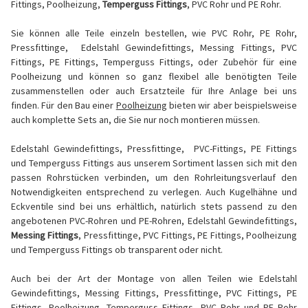
Fittings, Poolheizung,
Temperguss Fittings
, PVC Rohr und PE Rohr.
Sie können alle Teile einzeln bestellen, wie PVC Rohr, PE Rohr,
Pressfittinge, Edelstahl Gewindefittings, Messing Fittings, PVC
Fittings, PE Fittings, Temperguss Fittings, oder Zubehör für eine
Poolheizung und können so ganz flexibel alle benötigten Teile
zusammenstellen oder auch Ersatzteile für Ihre Anlage bei uns
finden. Für den Bau einer
Poolheizung
bieten wir aber beispielsweise
auch komplette Sets an, die Sie nur noch montieren müssen.
Edelstahl Gewindefittings, Pressfittinge, PVC-Fittings, PE Fittings
und Temperguss Fittings aus unserem Sortiment lassen sich mit den
passen Rohrstücken verbinden, um den Rohrleitungsverlauf den
Notwendigkeiten entsprechend zu verlegen. Auch Kugelhähne und
Eckventile sind bei uns erhältlich, natürlich stets passend zu den
angebotenen PVC-Rohren und PE-Rohren, Edelstahl Gewindefittings,
Messing Fittings
, Pressfittinge, PVC Fittings, PE Fittings, Poolheizung
und Temperguss Fittings ob transparent oder nicht.
Auch bei der Art der Montage von allen Teilen wie Edelstahl
Gewindefittings, Messing Fittings, Pressfittinge, PVC Fittings, PE
Fittings, Poolheizung, Temperguss Fittings, PVC Rohr und PE Rohr