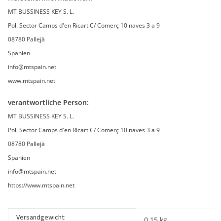
MT BUSSINESS KEY S. L.
Pol. Sector Camps d'en Ricart C/ Comerç 10 naves 3 a 9
08780 Pallejà
Spanien
info@mtspain.net
www.mtspain.net
verantwortliche Person:
MT BUSSINESS KEY S. L.
Pol. Sector Camps d'en Ricart C/ Comerç 10 naves 3 a 9
08780 Pallejà
Spanien
info@mtspain.net
https://www.mtspain.net
Versandgewicht:
Produkteigenschaft
Wert
0,15 kg