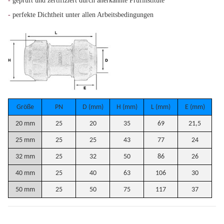
-
geprüft und zertifiziert durch anerkannte Prüfinstitute
-
perfekte Dichtheit unter allen Arbeitsbedingungen
Größe
PN
D (mm)
H (mm)
L (mm)
E (mm)
20 mm
25
20
35
69
21,5
25 mm
25
25
43
77
24
32 mm
25
32
50
86
26
40 mm
25
40
63
106
30
50 mm
25
50
75
117
37