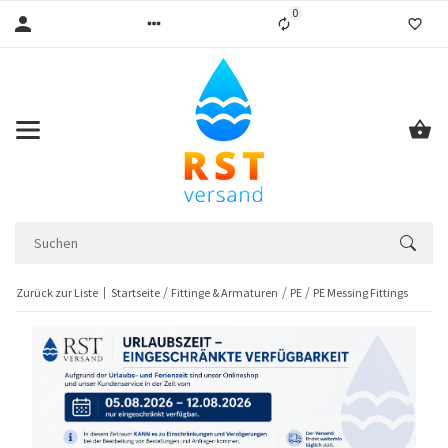
0
Liste ist leer
Zurück zur Liste
Startseite
Fittinge & Armaturen
PE
PE Messing Fittings