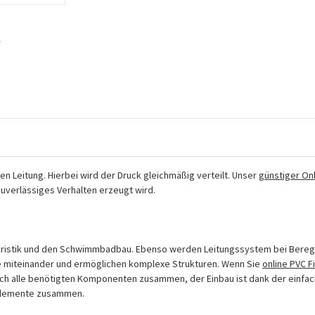
auf
*
n Leitung. Hierbei wird der Druck gleichmäßig verteilt. Unser
günstiger On
uverlässiges Verhalten erzeugt wird.
quaristik und den Schwimmbadbau. Ebenso werden Leitungssystem bei Bere
re miteinander und ermöglichen komplexe Strukturen. Wenn Sie
online PVC F
sich alle benötigten Komponenten zusammen, der Einbau ist dank der einfa
 Elemente zusammen.