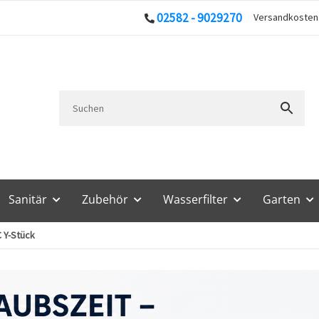
02582 - 9029270
Versandkoste
Sanitär
Zubehör
Wasserfilter
Garten
 Y-Stück