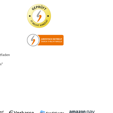
tfaden
m²