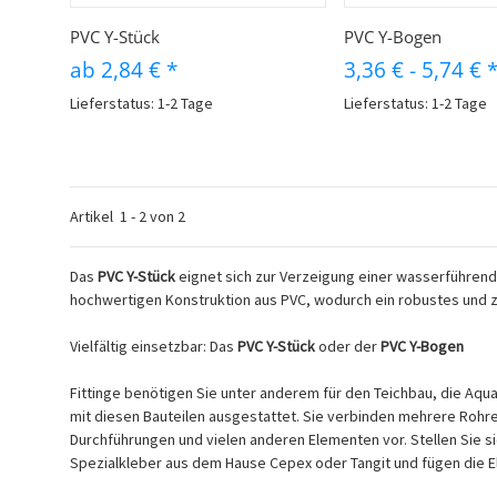
Schnellkauf
Schnellk
PVC Y-Stück
PVC Y-Bogen
ab
2,84 €
*
3,36 €
-
5,74 €
Lieferstatus: 1-2 Tage
Lieferstatus: 1-2 Tage
Artikel
1
-
2
von
2
Das
PVC Y-Stück
eignet sich zur Verzeigung einer wasserführende
hochwertigen Konstruktion aus PVC, wodurch ein robustes und z
Vielfältig einsetzbar: Das
PVC Y-Stück
oder der
PVC Y-Bogen
Fittinge benötigen Sie unter anderem für den Teichbau, die A
mit diesen Bauteilen ausgestattet. Sie verbinden mehrere Roh
Durchführungen und vielen anderen Elementen vor. Stellen Sie 
Spezialkleber aus dem Hause Cepex oder Tangit und fügen die