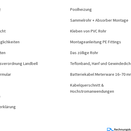
z
Poolheizung
Sammelrohr + Absorber Montage
cht
Kleben von PVC Rohr
glichkeiten
Montageanleitung PE Fittings
ten
Das zöllige Rohr
sverordnung Landbell
Teflonband, Hanf und Gewindedich
rmular
Batteriekabel Meterware 16–70 m
Kabelquerschnitt &
Hochstromanwendungen
s
erklärung