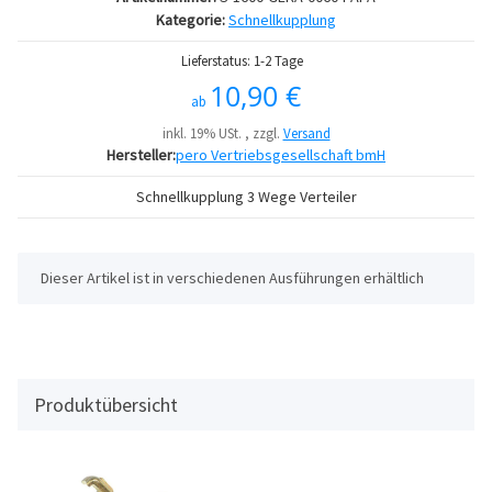
Kategorie:
Schnellkupplung
Lieferstatus: 1-2 Tage
10,90 €
ab
inkl. 19% USt. , zzgl.
Versand
Hersteller:
pero Vertriebsgesellschaft bmH
Schnellkupplung 3 Wege Verteiler
x
Dieser Artikel ist in verschiedenen Ausführungen erhältlich
Produktübersicht