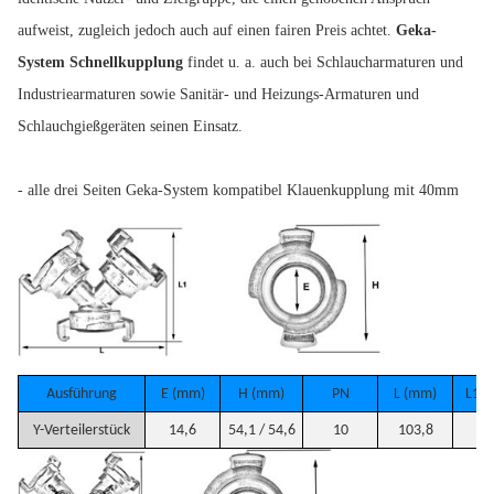
aufweist, zugleich jedoch auch auf einen fairen Preis achtet.
Geka-
System Schnellkupplung
findet u. a. auch bei Schlaucharmaturen und
Industriearmaturen sowie Sanitär- und Heizungs-Armaturen und
Schlauchgießgeräten seinen Einsatz.
- alle drei Seiten Geka-System kompatibel Klauenkupplung mit 40mm
Ausführung
E (mm)
H (mm)
PN
L (mm)
L1 (
Y-Verteilerstück
14,6
54,1 / 54,6
10
103,8
7