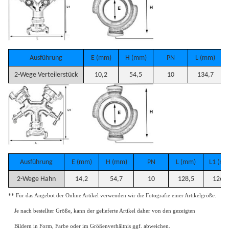
Ausführung
E (mm)
H (mm)
PN
L (mm)
2-Wege Verteilerstück
10,2
54,5
10
134,7
Ausführung
E (mm)
H (mm)
PN
L (mm)
L1 (mm
2-Wege Hahn
14,2
54,7
10
128,5
126,5
** Für das Angebot der Online Artikel verwenden wir die Fotografie einer Artikelgröße.
Je nach bestellter Größe, kann der gelieferte Artikel daher von den gezeigten
Bildern in Form, Farbe oder im Größenverhältnis ggf. abweichen.