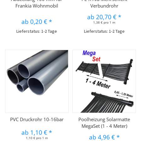
Frankia Wohnmobil
Verbundrohr
ab
20,70 €
*
ab
0,20 €
*
1,38 € pro 1 m
Lieferstatus: 1-2 Tage
Lieferstatus: 1-2 Tage
PVC Druckrohr 10-16bar
Poolheizung Solarmatte
MegaSet (1 - 4 Meter)
ab
1,10 €
*
ab
4,96 €
*
1,10 € pro 1 m