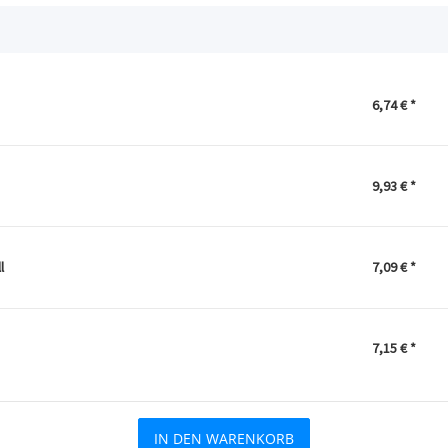
6,74 €
*
9,93 €
*
l
7,09 €
*
7,15 €
*
IN DEN WARENKORB