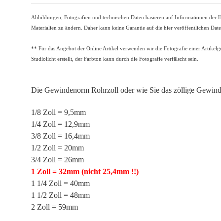
Abbildungen, Fotografien und technischen Daten basieren auf Informationen der He
Materialien zu ändern. Daher kann keine Garantie auf die hier veröffentlichen Da
** Für das Angebot der Online Artikel verwenden wir die Fotografie einer Artikelg
Studiolicht erstellt, der Farbton kann durch die Fotografie verfälscht sein.
Die Gewindenorm Rohrzoll oder wie Sie das zöllige Gewin
1/8 Zoll = 9,5mm
1/4 Zoll = 12,9mm
3/8 Zoll = 16,4mm
1/2 Zoll = 20mm
3/4 Zoll = 26mm
1 Zoll = 32mm
(nicht
25,4mm !!)
1 1/4 Zoll = 40mm
1 1/2 Zoll = 48mm
2 Zoll = 59mm