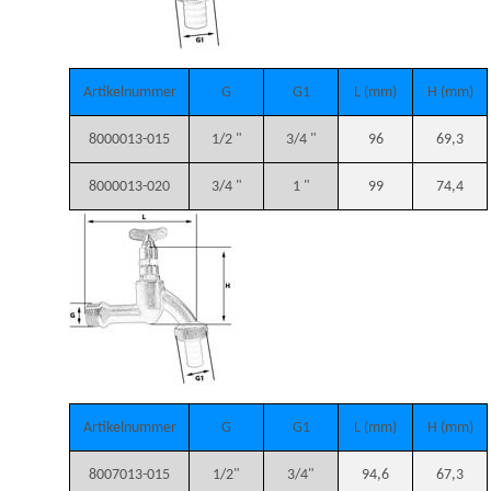
Artikelnummer
G
G1
L (mm)
H (mm)
8000013-015
1/2 "
3/4 "
96
69,3
8000013-020
3/4 "
1 "
99
74,4
Artikelnummer
G
G1
L (mm)
H (mm)
8007013-015
1/2"
3/4"
94,6
67,3