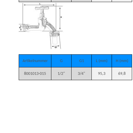
Artikelnummer
G
G1
L (mm)
H (mm)
8001013-015
1/2"
3/4"
95,3
69,8