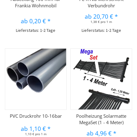
Frankia Wohnmobil
Verbundrohr
ab
20,70 €
*
ab
0,20 €
*
1,38 € pro 1 m
Lieferstatus: 1-2 Tage
Lieferstatus: 1-2 Tage
PVC Druckrohr 10-16bar
Poolheizung Solarmatte
MegaSet (1 - 4 Meter)
ab
1,10 €
*
ab
4,96 €
*
1,10 € pro 1 m