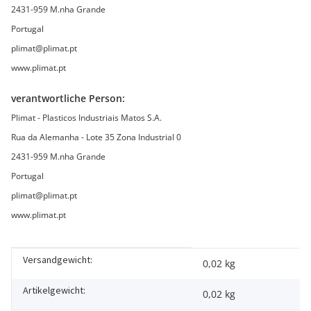
2431-959 M.nha Grande
Portugal
plimat@plimat.pt
www.plimat.pt
verantwortliche Person:
Plimat - Plasticos Industriais Matos S.A.
Rua da Alemanha - Lote 35 Zona Industrial 0
2431-959 M.nha Grande
Portugal
plimat@plimat.pt
www.plimat.pt
Versandgewicht:
Produkteigenschaft
Wert
0,02 kg
Artikelgewicht:
0,02
kg