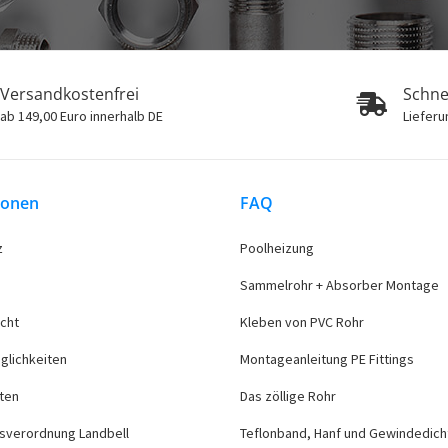
Versandkostenfrei
Schne
ab 149,00 Euro innerhalb DE
Lieferu
ionen
FAQ
z
Poolheizung
Sammelrohr + Absorber Montage
cht
Kleben von PVC Rohr
glichkeiten
Montageanleitung PE Fittings
ten
Das zöllige Rohr
sverordnung Landbell
Teflonband, Hanf und Gewindedich