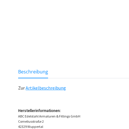
Lo
weitere Registerkarten anzeigen
Beschreibung
Zur
Artikelbeschreibung
Herstellerinformationen:
ABC Edelstahl Armaturen & Fittings GmbH
Corneliusstraße 2
42329 Wuppertal