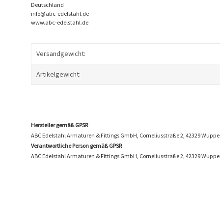
Deutschland
info@abc-edelstahl.de
www.abc-edelstahl.de
Produkteigenschaft
Wert
Versandgewicht:
Artikelgewicht:
Hersteller gemäß GPSR
ABC Edelstahl Armaturen & Fittings GmbH, Corneliusstraße 2, 42329 Wuppe
Verantwortliche Person gemäß GPSR
ABC Edelstahl Armaturen & Fittings GmbH, Corneliusstraße 2, 42329 Wuppe