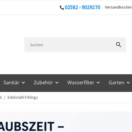
02582 - 9029270
Versandkoste
Sanitär
Zubehör
Wasserfilter
Garten
l
Edelstahl Fittings