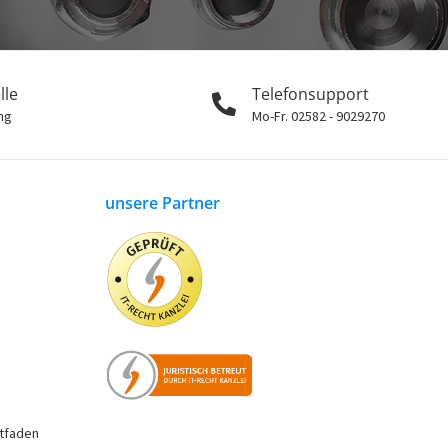
lle
Telefonsupport
ng
Mo-Fr. 02582 - 9029270
unsere Partner
tfaden