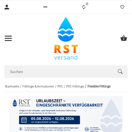
0
Liste ist leer
Startseite
Fittinge & Armaturen
PVC
PVC Fittinge
Flexible Fittings