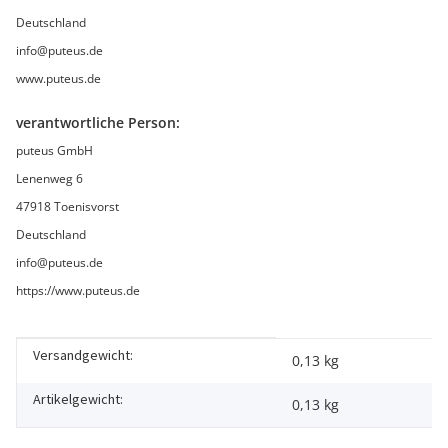
Deutschland
info@puteus.de
www.puteus.de
verantwortliche Person:
puteus GmbH
Lenenweg 6
47918 Toenisvorst
Deutschland
info@puteus.de
https://www.puteus.de
Versandgewicht:
Produkteigenschaft
Wert
0,13 kg
Artikelgewicht:
0,13
kg