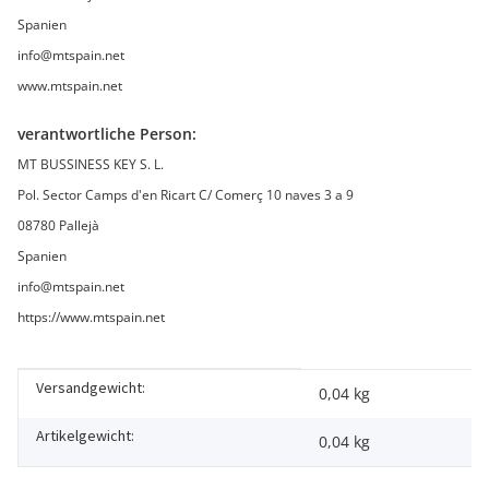
Spanien
info@mtspain.net
www.mtspain.net
verantwortliche Person:
MT BUSSINESS KEY S. L.
Pol. Sector Camps d'en Ricart C/ Comerç 10 naves 3 a 9
08780 Pallejà
Spanien
info@mtspain.net
https://www.mtspain.net
Versandgewicht:
Produkteigenschaft
Wert
0,04 kg
Artikelgewicht:
0,04
kg