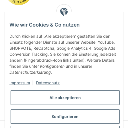
Wie wir Cookies & Co nutzen
Durch Klicken auf „Alle akzeptieren“ gestatten Sie den
Einsatz folgender Dienste auf unserer Website: YouTube,
SHOPVOTE, ReCaptcha, Google Analytics 4, Google Ads
Conversion Tracking. Sie können die Einstellung jederzeit
ändern (Fingerabdruck-Icon links unten). Weitere Details
finden Sie unter
Konfigurieren
und in unserer
Datenschutzerklärung
.
Impressum
|
Datenschutz
* Alle Preise inkl. gesetzlicher USt., zzgl.
Versand
Alle akzeptieren
VERTRAG WIDERRUFEN
Konfigurieren
Besucherzähler: 7425078