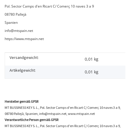
Pol. Sector Camps d'en Ricart C/ Comerç 10 naves 3 a 9
08780 Pallejà
Spanien
info@mtspain.net
https://www.mtspain.net
Versandgewicht:
Produkteigenschaft
Wert
0,01 kg
Artikelgewicht:
0,01
kg
Hersteller gemäß GPSR
MT BUSSINESS KEY S. L., Pol. Sector Camps d'en Ricart C/ Comerç 10 naves 3 a 9,
08780 Pallejà, Spanien, info@mtspain.net, www.mtspain.net
Verantwortliche Person gemäß GPSR
MT BUSSINESS KEY S. L., Pol. Sector Camps d'en Ricart C/ Comerç 10 naves 3 a 9,