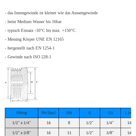
- das Innengewinde ist kleiner wie das Aussengewinde
- beim Medium Wasser bis 16bar
- typisch Einsatz -10°C bis max. +150°C
- Messing Körper UNE EN 12165
- hergestellt nach EN 1254-1
- Gewinde nach ISO 228-1
Fitting
PN (bar)
DN
G
G1
L (mm
1/2" x 1/4"
16
8
1/2"
1/4"
14,5
1/2" x 3/8"
16
11
1/2"
3/8"
14,5