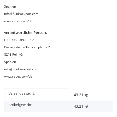
Spanien
info@fluidraexport.com
www.cepex.com/de
verantwortliche Person:
FLUIDRA EXPORT S.A.
Passeig de Sanllehy 25 planta 2
8213 Polinyà
Spanien
info@fluidraexport.com
www.cepex.com/de
Versandgewicht:
Produkteigenschaft
Wert
43,21 kg
Artikelgewicht:
43,21
kg