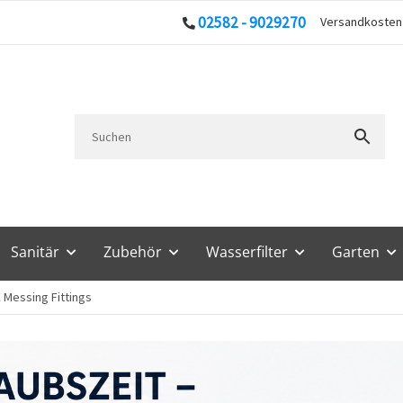
02582 - 9029270
Versandkoste
Sanitär
Zubehör
Wasserfilter
Garten
 Messing Fittings