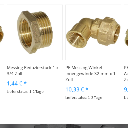
Messing Reduzierstück 1 x
PE Messing Winkel
P
3/4 Zoll
Innengewinde 32 mm x 1
A
Zoll
Zo
1,44 €
*
10,33 €
*
9
Lieferstatus: 1-2 Tage
Lieferstatus: 1-2 Tage
Li