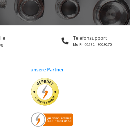
lle
Telefonsupport
ng
Mo-Fr. 02582 - 9029270
unsere Partner