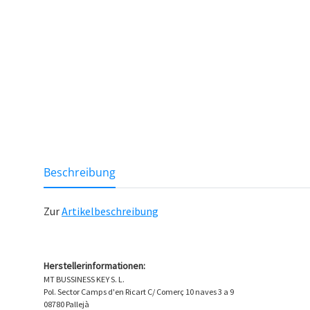
weitere Registerkarten anzeigen
Beschreibung
Zur
Artikelbeschreibung
Herstellerinformationen:
MT BUSSINESS KEY S. L.
Pol. Sector Camps d'en Ricart C/ Comerç 10 naves 3 a 9
08780 Pallejà