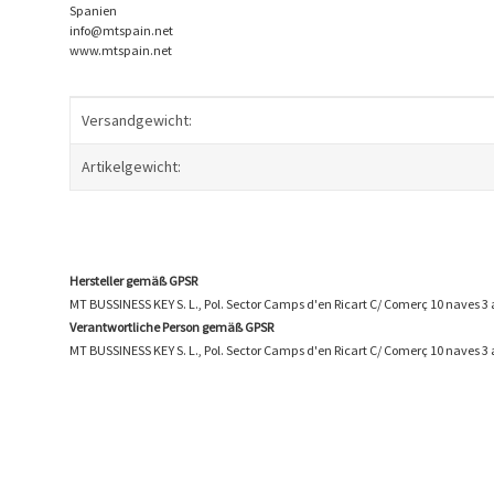
Spanien
info@mtspain.net
www.mtspain.net
Produkteigenschaft
Wert
Versandgewicht:
Artikelgewicht:
Hersteller gemäß GPSR
MT BUSSINESS KEY S. L., Pol. Sector Camps d'en Ricart C/ Comerç 10 naves 
Verantwortliche Person gemäß GPSR
MT BUSSINESS KEY S. L., Pol. Sector Camps d'en Ricart C/ Comerç 10 naves 3