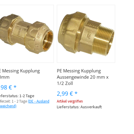
E Messing Kupplung
PE Messing Kupplung
0mm
Aussengewinde 20 mm x
1/2 Zoll
,98 €
*
2,99 €
*
eferstatus: 1-2 Tage
eferzeit:
1 - 2 Tage
(DE - Ausland
Artikel vergriffen
weichend)
Lieferstatus: Ausverkauft