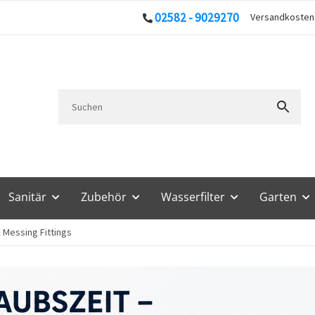
02582 - 9029270
Versandkoste
Sanitär
Zubehör
Wasserfilter
Garten
 Messing Fittings