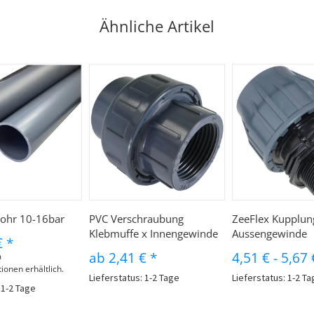
Ähnliche Artikel
ohr 10-16bar
PVC Verschraubung
ZeeFlex Kupplun
Klebmuffe x Innengewinde
Aussengewinde
€
*
ab
2,41 €
*
4,51 €
-
5,67
m
ionen erhältlich.
Lieferstatus: 1-2 Tage
Lieferstatus: 1-2 T
 1-2 Tage