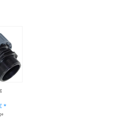
g
 €
*
age