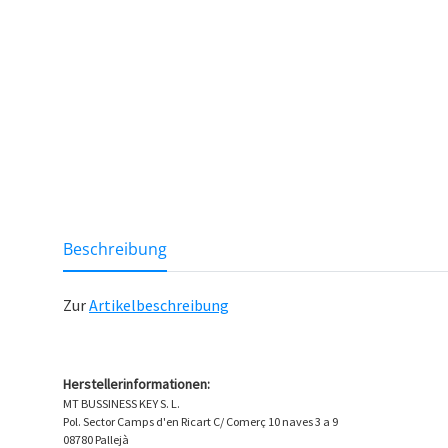
Loa
weitere Registerkarten anzeigen
Beschreibung
Zur
Artikelbeschreibung
Herstellerinformationen:
MT BUSSINESS KEY S. L.
Pol. Sector Camps d'en Ricart C/ Comerç 10 naves 3 a 9
08780 Pallejà