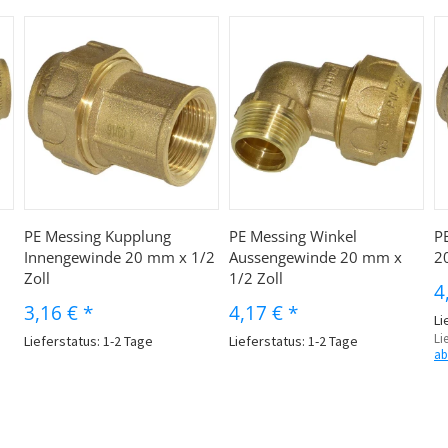
PE Messing Kupplung
PE Messing Winkel
P
Innengewinde 20 mm x 1/2
Aussengewinde 20 mm x
2
Zoll
1/2 Zoll
4
3,16 €
*
4,17 €
*
Li
Li
Lieferstatus: 1-2 Tage
Lieferstatus: 1-2 Tage
ab