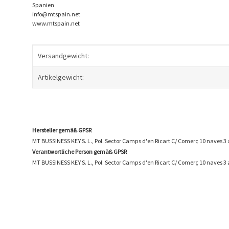
Spanien
info@mtspain.net
www.mtspain.net
Produkteigenschaft
Wert
Versandgewicht:
Artikelgewicht:
Hersteller gemäß GPSR
MT BUSSINESS KEY S. L., Pol. Sector Camps d'en Ricart C/ Comerç 10 naves 
Verantwortliche Person gemäß GPSR
MT BUSSINESS KEY S. L., Pol. Sector Camps d'en Ricart C/ Comerç 10 naves 3