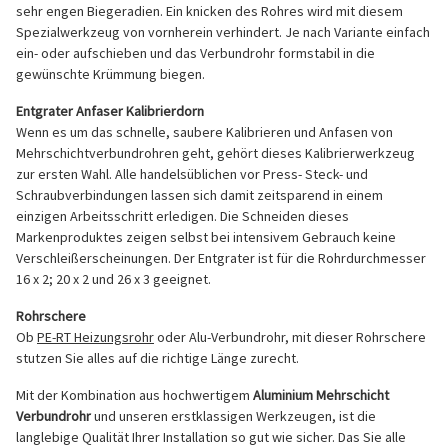
sehr engen Biegeradien. Ein knicken des Rohres wird mit diesem
Spezialwerkzeug von vornherein verhindert. Je nach Variante einfach
ein- oder aufschieben und das Verbundrohr formstabil in die
gewünschte Krümmung biegen.
Entgrater Anfaser Kalibrierdorn
Wenn es um das schnelle, saubere Kalibrieren und Anfasen von
Mehrschichtverbundrohren geht, gehört dieses Kalibrierwerkzeug
zur ersten Wahl. Alle handelsüblichen vor Press- Steck- und
Schraubverbindungen lassen sich damit zeitsparend in einem
einzigen Arbeitsschritt erledigen. Die Schneiden dieses
Markenproduktes zeigen selbst bei intensivem Gebrauch keine
Verschleißerscheinungen. Der Entgrater ist für die Rohrdurchmesser
16 x 2; 20 x 2 und 26 x 3 geeignet.
Rohrschere
Ob
PE-RT Heizungsrohr
oder Alu-Verbundrohr, mit dieser Rohrschere
stutzen Sie alles auf die richtige Länge zurecht.
Mit der Kombination aus hochwertigem
Aluminium Mehrschicht
Verbundrohr
und unseren erstklassigen Werkzeugen, ist die
langlebige Qualität Ihrer Installation so gut wie sicher. Das Sie alle