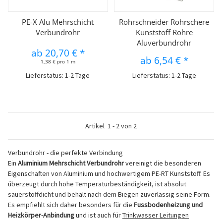
PE-X Alu Mehrschicht
Rohrschneider Rohrschere
Verbundrohr
Kunststoff Rohre
Aluverbundrohr
ab
20,70 €
*
ab
6,54 €
*
1,38 € pro 1 m
Lieferstatus: 1-2 Tage
Lieferstatus: 1-2 Tage
Artikel
1
-
2
von
2
Verbundrohr - die perfekte Verbindung
Ein
Aluminium Mehrschicht Verbundrohr
vereinigt die besonderen
Eigenschaften von Aluminium und hochwertigem PE-RT Kunststoff. Es
überzeugt durch hohe Temperaturbeständigkeit, ist absolut
sauerstoffdicht und behält nach dem Biegen zuverlässig seine Form.
Es empfiehlt sich daher besonders für die
Fussbodenheizung und
Heizkörper-Anbindung
und ist auch für
Trinkwasser Leitungen