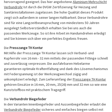
hervorragend geeignet. Das hier angebotene
Aluminium Mehrschicht
Verbundrohr
Ist durch die DVGW Zertifizierung für Heizung und
Sanitärinstallationen zugelassen. Die hohe Qualität dieses Produkt
zeigt sich außerdem in seiner langen Haltbarkeit. Diese Verbundrohre
sind für eine Langzeitbeanspruchung von mindestens 50 Jahren
ausgelegt Selbstverständlich erhalten Sie bei uns auch die
passenden Werkzeuge. So ist ihre Arbeit im Handumdrehen erledigt
und Sie können sich über ein perfektes Ergebnis freuen.
Die
Presszange TH Kontur
Mit Hilfe der Presszange TH Kontur lassen sich Verbund- und
Kupferrohr von 16 mm - 32 mm mittels der passenden Fittinge schnell
und zuverlässig verpressen. Die ausfahrbaren Hebelarme
garantieren optimale Kraftentfaltung und dank des Lösemechanismus
mit Federspannung ist der Werkzeugwechsel zügig und
unkompliziert erledigt. Zum Lieferumfang der
Presszange TH Kontur
gehören Einsätze in 16 mm, 20 mm, 25(26) mm und 32 mm so wie eine
Kunststoffbox mit praktischem Tragegriff.
Die
Verbundrohr Biegefeder
In den Varianten Innenbiegefeder und Aussenbiegefeder erlaubt die
Verbundrohr Biegefeder
sicheres und einfaches biegen selbst mit