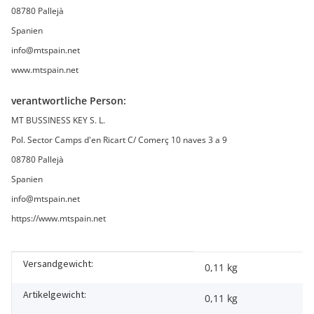
08780 Pallejà
Spanien
info@mtspain.net
www.mtspain.net
verantwortliche Person:
MT BUSSINESS KEY S. L.
Pol. Sector Camps d'en Ricart C/ Comerç 10 naves 3 a 9
08780 Pallejà
Spanien
info@mtspain.net
https://www.mtspain.net
Versandgewicht:
Produkteigenschaft
Wert
0,11 kg
Artikelgewicht:
0,11
kg