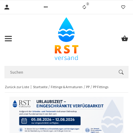
0
Liste ist leer
Zurück zur Liste
Startseite
Fittinge & Armaturen
PP
PP Fittings