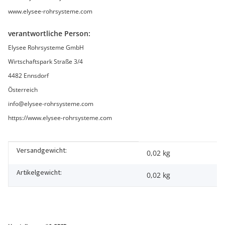
www.elysee-rohrsysteme.com
verantwortliche Person:
Elysee Rohrsysteme GmbH
Wirtschaftspark Straße 3/4
4482 Ennsdorf
Österreich
info@elysee-rohrsysteme.com
https://www.elysee-rohrsysteme.com
Versandgewicht:
Produkteigenschaft
Wert
0,02 kg
Artikelgewicht:
0,02
kg