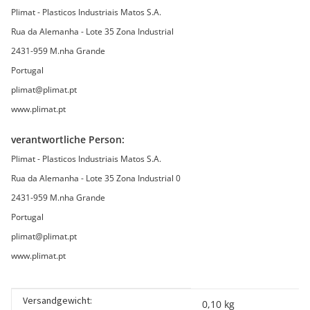
Plimat - Plasticos Industriais Matos S.A.
Rua da Alemanha - Lote 35 Zona Industrial
2431-959 M.nha Grande
Portugal
plimat@plimat.pt
www.plimat.pt
verantwortliche Person:
Plimat - Plasticos Industriais Matos S.A.
Rua da Alemanha - Lote 35 Zona Industrial 0
2431-959 M.nha Grande
Portugal
plimat@plimat.pt
www.plimat.pt
Versandgewicht:
Produkteigenschaft
Wert
0,10 kg