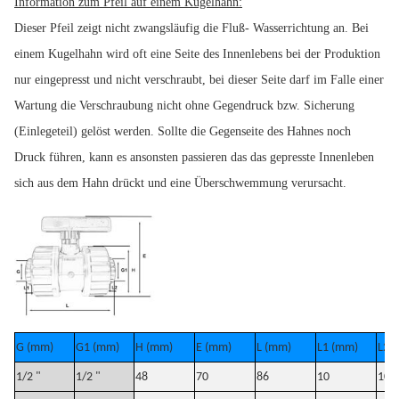
Information zum Pfeil auf einem Kugelhahn:
Dieser Pfeil zeigt nicht zwangsläufig die Fluß- Wasserrichtung an. Bei
einem Kugelhahn wird oft eine Seite des Innenlebens bei der Produktion
nur eingepresst und nicht verschraubt, bei dieser Seite darf im Falle einer
Wartung die Verschraubung nicht ohne Gegendruck bzw. Sicherung
(Einlegeteil) gelöst werden. Sollte die Gegenseite des Hahnes noch
Druck führen, kann es ansonsten passieren das das gepresste Innenleben
sich aus dem Hahn drückt und eine Überschwemmung verursacht.
G (mm)
G1 (mm)
H (mm)
E (mm)
L (mm)
L1 (mm)
L2 
1/2 "
1/2 "
48
70
86
10
10