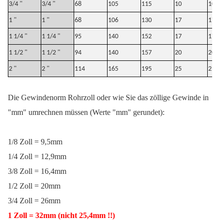
3/4 "
3/4 "
68
105
115
10
10
1 "
1 "
68
106
130
17
17
1 1/4 "
1 1/4 "
95
140
152
17
17
1 1/2 "
1 1/2 "
94
140
157
20
20
2 "
2 "
114
165
195
25
25
Die Gewindenorm Rohrzoll oder wie Sie das zöllige Gewinde in
"mm" umrechnen müssen (Werte "mm" gerundet):
1/8 Zoll = 9,5mm
1/4 Zoll = 12,9mm
3/8 Zoll = 16,4mm
1/2 Zoll = 20mm
3/4 Zoll = 26mm
1 Zoll = 32mm
(nicht 25,4mm !!)