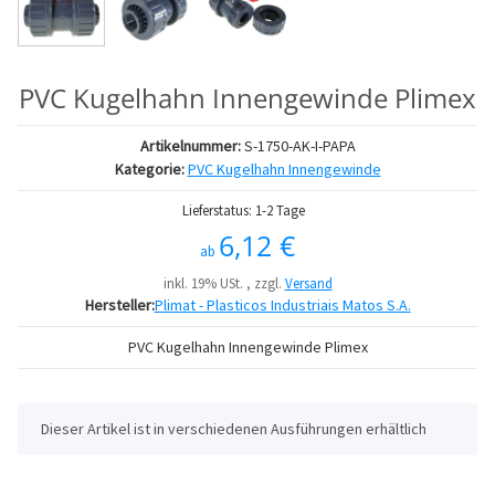
PVC Kugelhahn Innengewinde Plimex
Artikelnummer:
S-1750-AK-I-PAPA
Kategorie:
PVC Kugelhahn Innengewinde
Lieferstatus: 1-2 Tage
6,12 €
ab
inkl. 19% USt. , zzgl.
Versand
Hersteller:
Plimat - Plasticos Industriais Matos S.A.
PVC Kugelhahn Innengewinde Plimex
x
Dieser Artikel ist in verschiedenen Ausführungen erhältlich