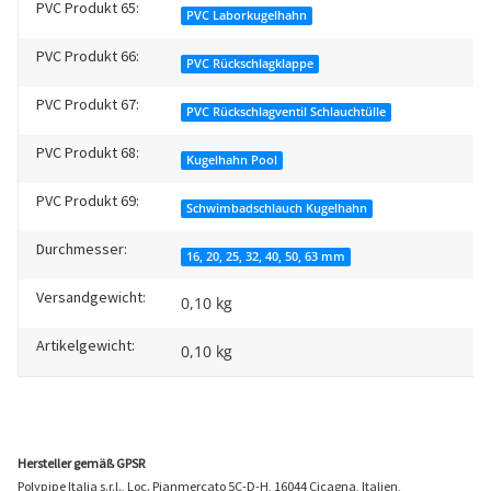
PVC Produkt 65:
PVC Laborkugelhahn
PVC Produkt 66:
PVC Rückschlagklappe
PVC Produkt 67:
PVC Rückschlagventil Schlauchtülle
PVC Produkt 68:
Kugelhahn Pool
PVC Produkt 69:
Schwimbadschlauch Kugelhahn
Durchmesser:
16, 20, 25, 32, 40, 50, 63 mm
Versandgewicht:
0,10 kg
Artikelgewicht:
0,10
kg
Hersteller gemäß GPSR
Polypipe Italia s.r.l., Loc. Pianmercato 5C-D-H, 16044 Cicagna, Italien,