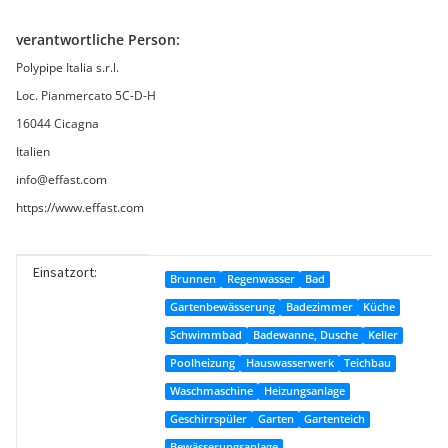
verantwortliche Person:
Polypipe Italia s.r.l.
Loc. Pianmercato 5C-D-H
16044 Cicagna
Italien
info@effast.com
https://www.effast.com
Einsatzort:
Produkteigenschaft
Wert
Brunnen
Regenwasser
Bad
Gartenbewässerung
Badezimmer
Küche
Schwimmbad
Badewanne, Dusche
Keller
Poolheizung
Hauswasserwerk
Teichbau
Waschmaschine
Heizungsanlage
Geschirrspüler
Garten
Gartenteich
Bewässerungsanlage