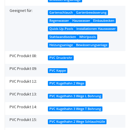
Geeignet für:
Gartenschlauch
Gartenbewässerung
Regenwasser
Hauswasser
Einbaubecken
Quick-Up-Pools
Installationen Hauswasser
Stahlwandbecken
Whirlpools
Heizungsanlage
Bewässerungsanlage
PVC Produkt 08:
PVC Druckrohr
PVC Produkt 09:
PVC Kappe
PVC Produkt 12:
PVC Kugelhahn 2 Wege
PVC Produkt 13:
PVC Kugelhahn 3 Wege L Bohrung
PVC Produkt 14:
PVC Kugelhahn 3 Wege T Bohrung
PVC Produkt 15:
PVC Kugelhahn 2 Wege Schlauchtülle