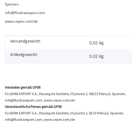
Spanien
info@fluidraexport.com
www.cepex.com/de
Versandgewicht:
Produkteigenschaft
Wert
0,02 kg
Artikelgewicht:
0,02
kg
Hersteller gemäß GPSR
FLUIDRA EXPORT S.A., Passeig de Sanllehy 25 planta 2, 08213 Polinyà, Spanien,
info@fluidraexport.com, www.cepex.com/de
Verantwortliche Person gemäß GPSR
FLUIDRA EXPORT S.A., Passeig de Sanllehy 25 planta 2, 8213 Polinyà, Spanien,
info@fluidraexport.com, www.cepex.com/de