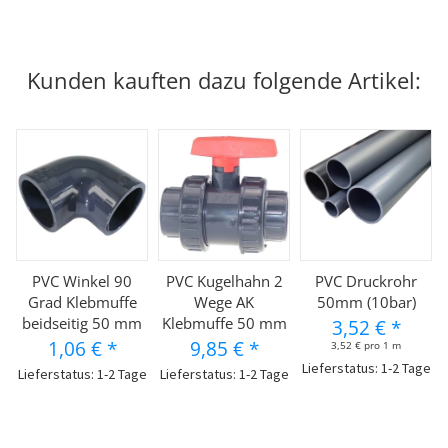
Kunden kauften dazu folgende Artikel:
PVC Winkel 90
PVC Kugelhahn 2
PVC Druckrohr
Grad Klebmuffe
Wege AK
50mm (10bar)
beidseitig 50 mm
Klebmuffe 50 mm
3,52 €
*
1,06 €
*
9,85 €
*
3,52 € pro 1 m
Lieferstatus: 1-2 Tage
Lieferstatus: 1-2 Tage
Lieferstatus: 1-2 Tage