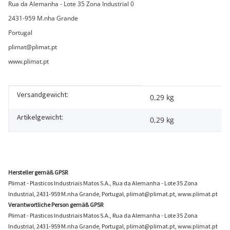
Rua da Alemanha - Lote 35 Zona Industrial 0
2431-959 M.nha Grande
Portugal
plimat@plimat.pt
www.plimat.pt
Versandgewicht:
Produkteigenschaft
Wert
0,29 kg
Artikelgewicht:
0,29
kg
Hersteller gemäß GPSR
Plimat - Plasticos Industriais Matos S.A., Rua da Alemanha - Lote 35 Zona
Industrial, 2431-959 M.nha Grande, Portugal, plimat@plimat.pt, www.plimat.pt
Verantwortliche Person gemäß GPSR
Plimat - Plasticos Industriais Matos S.A., Rua da Alemanha - Lote 35 Zona
Industrial, 2431-959 M.nha Grande, Portugal, plimat@plimat.pt, www.plimat.pt