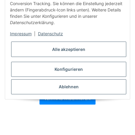
Conversion Tracking. Sie können die Einstellung jederzeit
ändern (Fingerabdruck-Icon links unten). Weitere Details
finden Sie unter
Konfigurieren
und in unserer
Datenschutzerklärung
.
Impressum
|
Datenschutz
Alle akzeptieren
Konfigurieren
* Alle Preise inkl. gesetzlicher USt., zzgl.
Versand
Ablehnen
VERTRAG WIDERRUFEN
Besucherzähler: 7425868
Powered by
JTL-Shop