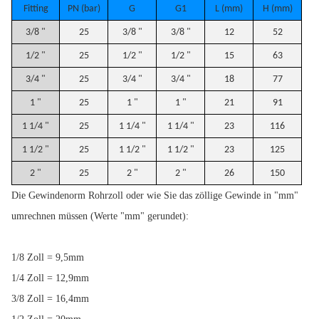
Fitting
PN (bar)
G
G1
L (mm)
H (mm)
3/8 "
25
3/8 "
3/8 "
12
52
1/2 "
25
1/2 "
1/2 "
15
63
3/4 "
25
3/4 "
3/4 "
18
77
1 "
25
1 "
1 "
21
91
1 1/4 "
25
1 1/4 "
1 1/4 "
23
116
1 1/2 "
25
1 1/2 "
1 1/2 "
23
125
2 "
25
2 "
2 "
26
150
Die Gewindenorm Rohrzoll oder wie Sie das zöllige Gewinde in "mm"
umrechnen müssen (Werte "mm" gerundet):
1/8 Zoll = 9,5mm
1/4 Zoll = 12,9mm
3/8 Zoll = 16,4mm