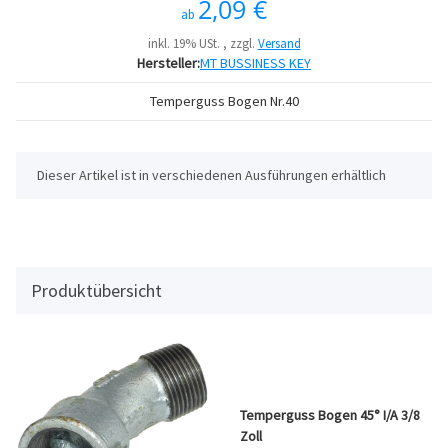
2,09 €
ab
inkl. 19% USt. , zzgl.
Versand
Hersteller:
MT BUSSINESS KEY
Temperguss Bogen Nr.40
x
Dieser Artikel ist in verschiedenen Ausführungen erhältlich
Produktübersicht
Temperguss Bogen 45° I/A 3/8
Zoll