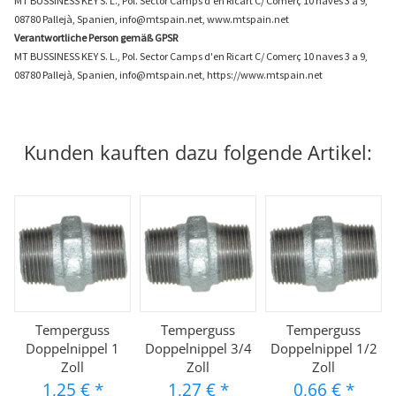
MT BUSSINESS KEY S. L., Pol. Sector Camps d'en Ricart C/ Comerç 10 naves 3 a 9,
08780 Pallejà, Spanien, info@mtspain.net, www.mtspain.net
Verantwortliche Person gemäß GPSR
MT BUSSINESS KEY S. L., Pol. Sector Camps d'en Ricart C/ Comerç 10 naves 3 a 9,
08780 Pallejà, Spanien, info@mtspain.net, https://www.mtspain.net
Kunden kauften dazu folgende Artikel:
Temperguss
Temperguss
Temperguss
Doppelnippel 1
Doppelnippel 3/4
Doppelnippel 1/2
Zoll
Zoll
Zoll
1,25 €
*
1,27 €
*
0,66 €
*