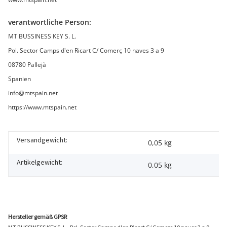
verantwortliche Person:
MT BUSSINESS KEY S. L.
Pol. Sector Camps d'en Ricart C/ Comerç 10 naves 3 a 9
08780 Pallejà
Spanien
info@mtspain.net
https://www.mtspain.net
Versandgewicht:
Produkteigenschaft
Wert
0,05 kg
Artikelgewicht:
0,05
kg
Hersteller gemäß GPSR