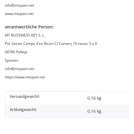
info@mtspain.net
www.mtspain.net
verantwortliche Person:
MT BUSSINESS KEY S. L.
Pol. Sector Camps d'en Ricart C/ Comerç 10 naves 3 a 9
08780 Pallejà
Spanien
info@mtspain.net
https://www.mtspain.net
Versandgewicht:
Produkteigenschaft
Wert
0,16 kg
Artikelgewicht:
0,16
kg