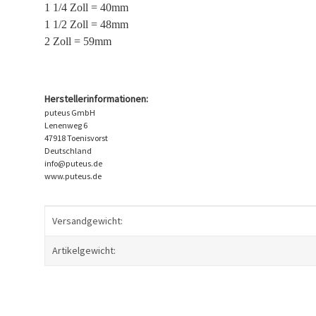
1 1/4 Zoll = 40mm
1 1/2 Zoll = 48mm
2 Zoll = 59mm
Herstellerinformationen:
puteus GmbH
Lenenweg 6
47918 Toenisvorst
Deutschland
info@puteus.de
www.puteus.de
Produkteigenschaft
Wert
Versandgewicht:
Artikelgewicht: