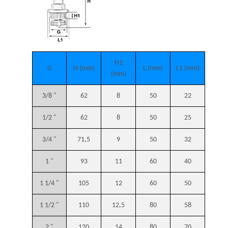
H1
G
H (mm)
L (mm)
L1 (mm)
(mm)
3/8 "
62
8
50
22
1/2 "
62
8
50
25
3/4 "
71,5
9
50
32
1 "
93
11
60
40
1 1/4 "
105
12
60
50
1 1/2 "
110
12,5
80
58
2 "
120
14
80
70