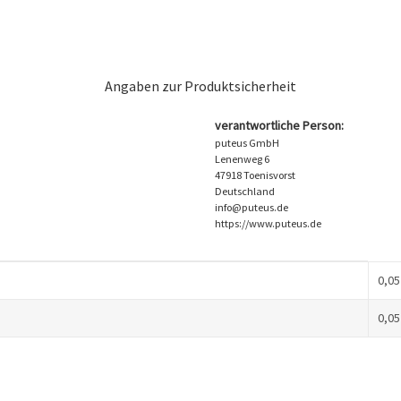
Angaben zur Produktsicherheit
verantwortliche Person:
puteus GmbH
Lenenweg 6
47918 Toenisvorst
Deutschland
info@puteus.de
https://www.puteus.de
0,05
0,05