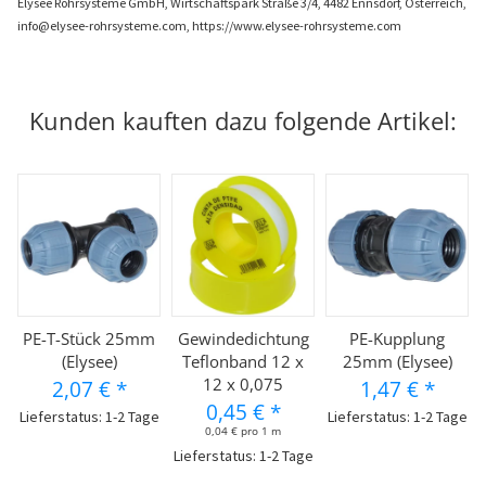
Elysee Rohrsysteme GmbH, Wirtschaftspark Straße 3/4, 4482 Ennsdorf, Österreich,
info@elysee-rohrsysteme.com, https://www.elysee-rohrsysteme.com
Kunden kauften dazu folgende Artikel:
PE-T-Stück 25mm
Gewindedichtung
PE-Kupplung
(Elysee)
Teflonband 12 x
25mm (Elysee)
12 x 0,075
2,07 €
*
1,47 €
*
0,45 €
*
Lieferstatus: 1-2 Tage
Lieferstatus: 1-2 Tage
0,04 € pro 1 m
Lieferstatus: 1-2 Tage