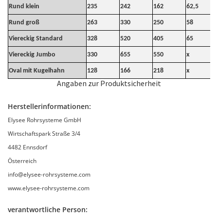
Rund klein
235
242
162
62,5
Rund groß
263
330
250
58
Viereckig Standard
328
520
405
65
Viereckig Jumbo
330
655
550
x
Oval mit Kugelhahn
128
166
218
x
Angaben zur Produktsicherheit
Herstellerinformationen:
Elysee Rohrsysteme GmbH
Wirtschaftspark Straße 3/4
4482 Ennsdorf
Österreich
info@elysee-rohrsysteme.com
www.elysee-rohrsysteme.com
verantwortliche Person: