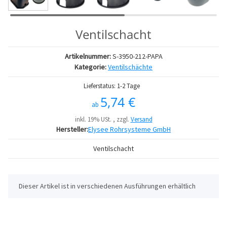
Ventilschacht
Artikelnummer:
S-3950-212-PAPA
Kategorie:
Ventilschächte
Lieferstatus: 1-2 Tage
5,74 €
ab
inkl. 19% USt. , zzgl.
Versand
Hersteller:
Elysee Rohrsysteme GmbH
Ventilschacht
x
Dieser Artikel ist in verschiedenen Ausführungen erhältlich