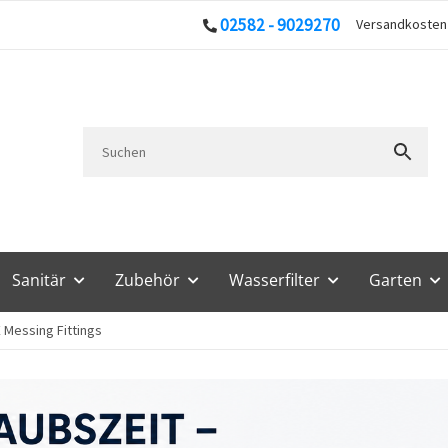
02582 - 9029270
Versandkoste
Sanitär
Zubehör
Wasserfilter
Garten
 Messing Fittings