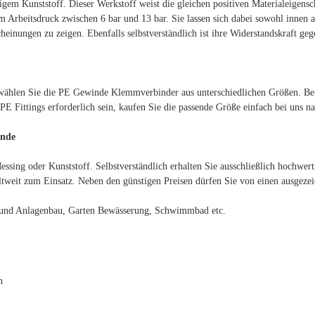
gem Kunststoff. Dieser Werkstoff weist die gleichen positiven Materialeigensc
m Arbeitsdruck zwischen 6 bar und 13 bar. Sie lassen sich dabei sowohl innen
einungen zu zeigen. Ebenfalls selbstverständlich ist ihre Widerstandskraft geg
wählen Sie die PE Gewinde Klemmverbinder aus unterschiedlichen Größen. Bei
 PE Fittings erforderlich sein, kaufen Sie die passende Größe einfach bei uns na
inde
Messing oder Kunststoff. Selbstverständlich erhalten Sie ausschließlich hochwe
ltweit zum Einsatz. Neben den günstigen Preisen dürfen Sie von einen ausgezei
- und Anlagenbau, Garten Bewässerung, Schwimmbad etc.
n