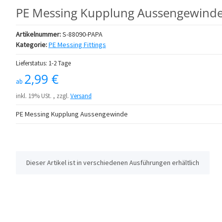
PE Messing Kupplung Aussengewind
Artikelnummer:
S-88090-PAPA
Kategorie:
PE Messing Fittings
Lieferstatus: 1-2 Tage
2,99 €
ab
inkl. 19% USt. , zzgl.
Versand
PE Messing Kupplung Aussengewinde
x
Dieser Artikel ist in verschiedenen Ausführungen erhältlich