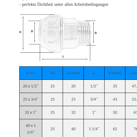
-
perfekte Dichtheit unter allen Arbeitsbedingungen
D x G
PN
D (mm)
G
H (mm)
L (
20 x 1/2"
25
20
1/2"
35
47
25 x 3/4"
25
25
3/4"
43
52
32 x 1"
25
32
1"
50
6
40 x 1
25
40
1 1/4"
62
7
1/4"