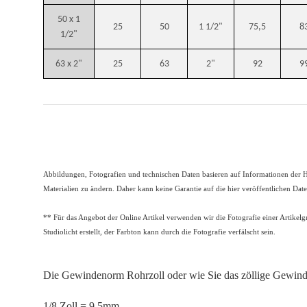
50 x 1
25
50
1 1/2"
75,5
8
1/2"
63 x 2"
25
63
2"
92
9
Abbildungen, Fotografien und technischen Daten basieren auf Informationen der He
Materialien zu ändern. Daher kann keine Garantie auf die hier veröffentlichen Da
** Für das Angebot der Online Artikel verwenden wir die Fotografie einer Artikelg
Studiolicht erstellt, der Farbton kann durch die Fotografie verfälscht sein.
Die Gewindenorm Rohrzoll oder wie Sie das zöllige Gewin
1/8 Zoll = 9,5mm