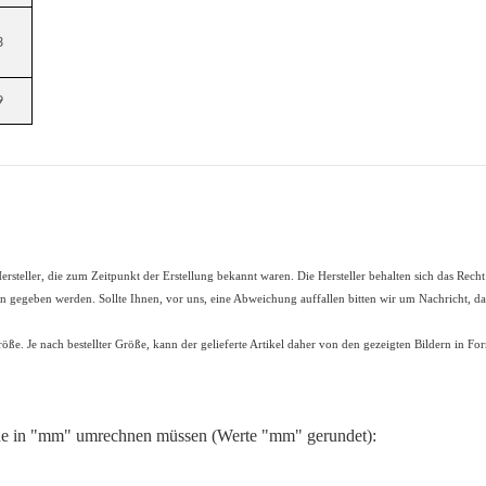
3
9
rsteller, die zum Zeitpunkt der Erstellung bekannt waren. Die Hersteller behalten sich das Rech
ten gegeben werden. Sollte Ihnen, vor uns, eine Abweichung auffallen bitten wir um Nachricht, 
röße. Je nach bestellter Größe, kann der gelieferte Artikel daher von den gezeigten Bildern in 
de in "mm" umrechnen müssen (Werte "mm" gerundet):