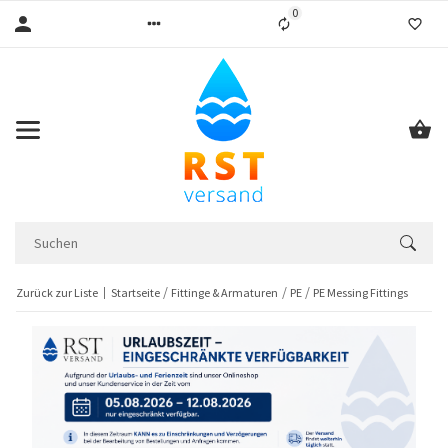
0
Liste ist leer
Zurück zur Liste
Startseite
Fittinge & Armaturen
PE
PE Messing Fittings