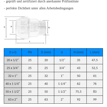
-
geprüft und zertifiziert durch anerkannte Prüfinstitute
-
perfekte Dichtheit unter allen Arbeitsbedingungen
D x G
PN
D (mm)
G
H (mm)
L (mm)
20 x 1/2"
25
20
1/2"
35
47,5
25 x 3/4"
25
25
3/4"
43
52,5
32 x 1"
25
32
1"
50
61
40 x 1 1/4"
25
40
1 1/4"
62
76
50 x 1 1/2"
25
50
1 1/2"
75,5
83
63 x 2"
25
63
2"
92
99