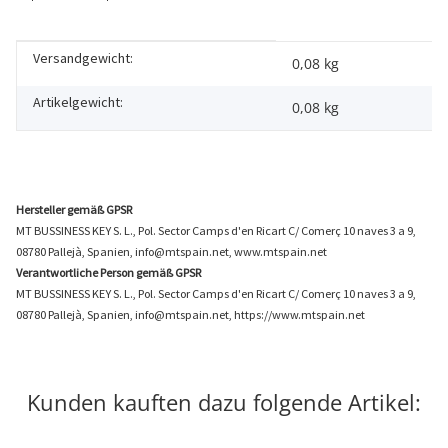
Versandgewicht:
Produkteigenschaft
Wert
0,08 kg
Artikelgewicht:
0,08
kg
Hersteller gemäß GPSR
MT BUSSINESS KEY S. L., Pol. Sector Camps d'en Ricart C/ Comerç 10 naves 3 a 9,
08780 Pallejà, Spanien, info@mtspain.net, www.mtspain.net
Verantwortliche Person gemäß GPSR
MT BUSSINESS KEY S. L., Pol. Sector Camps d'en Ricart C/ Comerç 10 naves 3 a 9,
08780 Pallejà, Spanien, info@mtspain.net, https://www.mtspain.net
Kunden kauften dazu folgende Artikel: