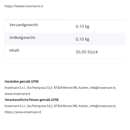
https://www.inoxmare.it
Versandgewicht:
Produkteigenschaft
Wert
0,10 kg
Artikelgewicht:
0,10
kg
Inhalt:
50,00 Stück
Hersteller gemäß GPSR
Inoxmare S.r.l., Via Pomposa 51/I, 47924 Rimini RN, Italien, info@inoxmare.it,
www.inoxmare.it
Verantwortliche Person gemäß GPSR
Inoxmare S.r.l., Via Pomposa 51/I, 47924 Rimini RN, Italien, info@inoxmare.it,
https://www.inoxmare.it