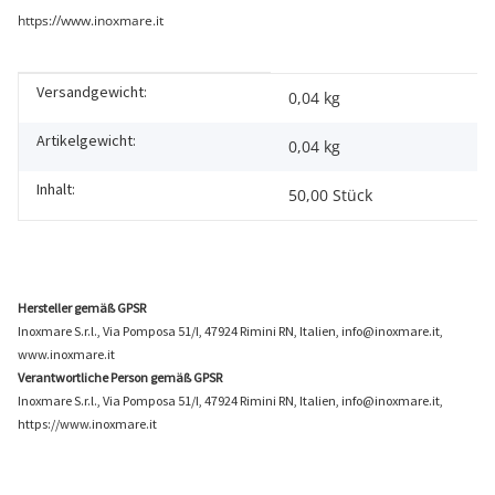
https://www.inoxmare.it
Versandgewicht:
Produkteigenschaft
Wert
0,04 kg
Artikelgewicht:
0,04
kg
Inhalt:
50,00 Stück
Hersteller gemäß GPSR
Inoxmare S.r.l., Via Pomposa 51/I, 47924 Rimini RN, Italien, info@inoxmare.it,
www.inoxmare.it
Verantwortliche Person gemäß GPSR
Inoxmare S.r.l., Via Pomposa 51/I, 47924 Rimini RN, Italien, info@inoxmare.it,
https://www.inoxmare.it