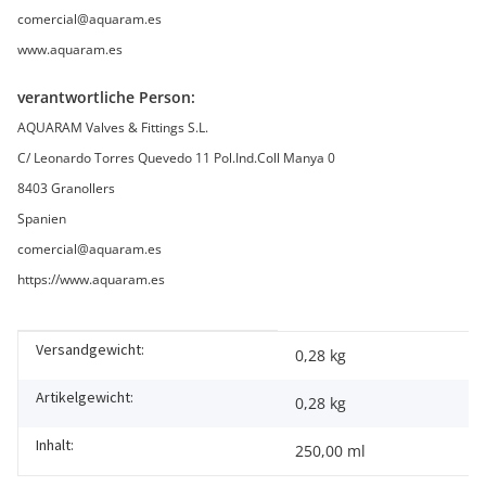
comercial@aquaram.es
www.aquaram.es
verantwortliche Person:
AQUARAM Valves & Fittings S.L.
C/ Leonardo Torres Quevedo 11 Pol.Ind.Coll Manya 0
8403 Granollers
Spanien
comercial@aquaram.es
https://www.aquaram.es
Versandgewicht:
Produkteigenschaft
Wert
0,28 kg
Artikelgewicht:
0,28
kg
Inhalt:
250,00 ml