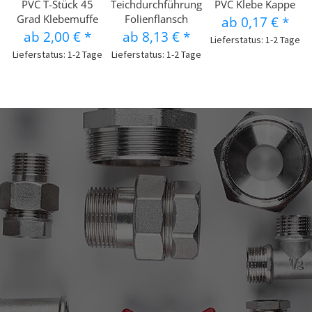
PVC T-Stück 45
Teichdurchführung
PVC Klebe Kappe
Grad Klebemuffe
Folienflansch
ab
0,17 €
*
ab
2,00 €
*
ab
8,13 €
*
Lieferstatus: 1-2 Tage
Lieferstatus: 1-2 Tage
Lieferstatus: 1-2 Tage