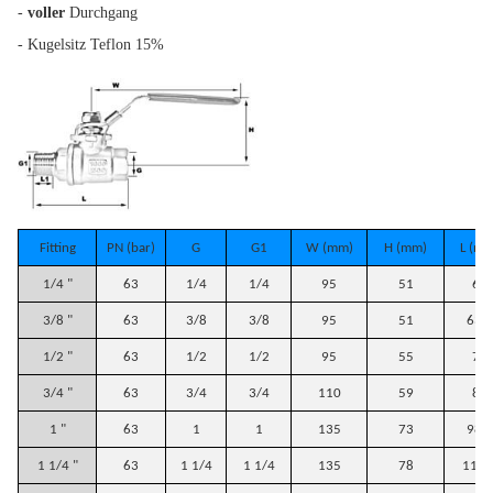
-
voller
Durchgang
- Kugelsitz Teflon 15%
Fitting
PN (bar)
G
G1
W (mm)
H (mm)
L (mm
1/4 "
63
1/4
1/4
95
51
63
3/8 "
63
3/8
3/8
95
51
63,5
1/2 "
63
1/2
1/2
95
55
74
3/4 "
63
3/4
3/4
110
59
82
1 "
63
1
1
135
73
98,5
1 1/4 "
63
1 1/4
1 1/4
135
78
112,