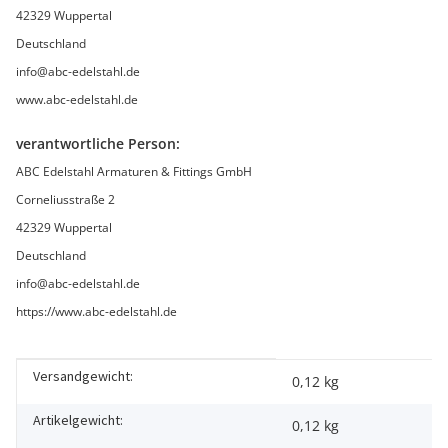
42329 Wuppertal
Deutschland
info@abc-edelstahl.de
www.abc-edelstahl.de
verantwortliche Person:
ABC Edelstahl Armaturen & Fittings GmbH
Corneliusstraße 2
42329 Wuppertal
Deutschland
info@abc-edelstahl.de
https://www.abc-edelstahl.de
Versandgewicht:
Produkteigenschaft
Wert
0,12 kg
Artikelgewicht:
0,12
kg