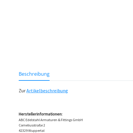
weitere Registerkarten anzeigen
Beschreibung
Zur
Artikelbeschreibung
Herstellerinformationen:
ABC Edelstahl Armaturen & Fittings GmbH
Corneliusstraße 2
42329 Wuppertal