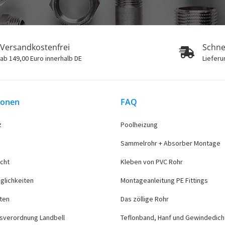
Versandkostenfrei
Schne
ab 149,00 Euro innerhalb DE
Lieferu
ionen
FAQ
z
Poolheizung
Sammelrohr + Absorber Montage
cht
Kleben von PVC Rohr
glichkeiten
Montageanleitung PE Fittings
ten
Das zöllige Rohr
sverordnung Landbell
Teflonband, Hanf und Gewindedich