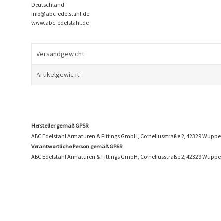
Deutschland
info@abc-edelstahl.de
www.abc-edelstahl.de
Produkteigenschaft
Wert
Versandgewicht:
Artikelgewicht:
Hersteller gemäß GPSR
ABC Edelstahl Armaturen & Fittings GmbH, Corneliusstraße 2, 42329 Wuppe
Verantwortliche Person gemäß GPSR
ABC Edelstahl Armaturen & Fittings GmbH, Corneliusstraße 2, 42329 Wuppe