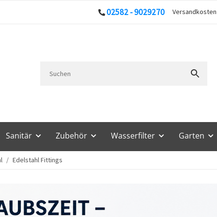
02582 - 9029270
Versandkoste
Sanitär
Zubehör
Wasserfilter
Garten
l
Edelstahl Fittings