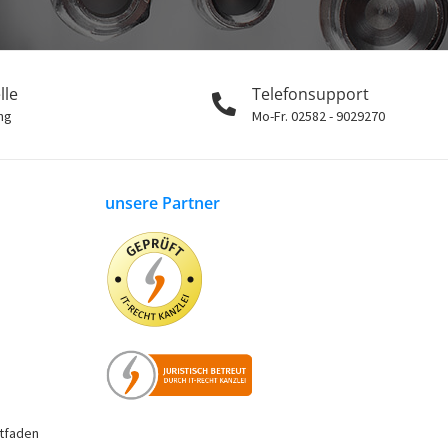
lle
Telefonsupport
ng
Mo-Fr. 02582 - 9029270
unsere Partner
tfaden