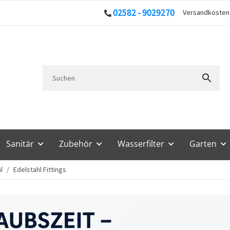
02582 - 9029270
Versandkoste
Sanitär
Zubehör
Wasserfilter
Garten
l
Edelstahl Fittings