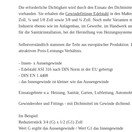
Die erforderliche Dichtigkeit wird durch den Einsatz des Dichtmitt
vorhanden. Sie erhalten die
Gewindefittinge Edelstahl
in den Maßen 
Zoll, ¼ und 1/8 Zoll sowie 3/8 und ¼ Zoll. Noch mehr Varianten s
Industrie ebenso wie im Anlagenbau, im Gewerbe, im Handwerk und
für die Sanitärinstallation, bei der Herstellung von Heizungssystem
Selbstverständlich stammen die Teile aus europäischer Produktion. 
attraktiven Preis-Leistungs-Verhältnis.
- Innen- x Aussengewinde
- Edelstahl ASI 316 nach DIN Norm in der EU gefertigt
- DIN EN 1.4408
- das Innengewinde ist kleiner wie das Aussengewinde
Einsatzgebiete u.a. Heizung, Sanitär, Garten, Luftleitung, Automobil
Gewinderohre und Fittings - mit Dichtmittel im Gewinde dichtend
Im Beispiel:
Reduzierstück 3/4 (G) x 1/2 (G1) Zoll
Wert G ergibt das Aussengewinde / Wert G1 das Innengewinde