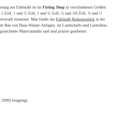
erung aus Edelstahl ist im
Fitting Shop
in verschiedenen Größen
 1 Zoll, 1 und ½ Zoll, 1 und ¾ Zoll, ½ und 3/8 Zoll, ¾ und ½
niversell einsetzen. Man findet das
Edelstahl Reduzierstück
in der
 den Bau von Haus-Wasser-Anlagen, im Landschafts-und Gartenbau,
ezeichnete Materialstärke und sind präzise gearbeitet.
2999) festgelegt.