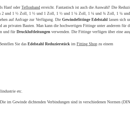
els Hanf oder
Teflonband
erreicht. Fantastisch ist auch die Auswahl! Die Reduzi
2 und 1 ½ Zoll, 1 ½ und 1 Zoll, 1 ½ und 1 ¼ Zoll, 1 ¼ und ¾ Zoll, 1 ¼ und
tehen auf Anfrage zur Verfügung. Die
Gewindefittinge Edelstahl
lassen sich u
 an privaten Bauten. Man kann die hochwertigen Fittinge unter anderem für
en und für
Druckluftleitungen
verwenden. Die Fittinge verfügen über eine ausg
Bestellen Sie das
Edelstahl Reduzierstück
im
Fitting Shop
zu einem
industrie etc.
. Die im Gewinde dichtenden Verbindungen sind in verschiedenen Normen (DIN 