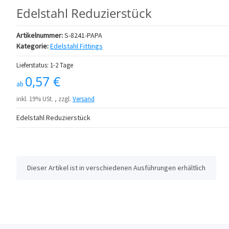
Edelstahl Reduzierstück
Artikelnummer:
S-8241-PAPA
Kategorie:
Edelstahl Fittings
Lieferstatus: 1-2 Tage
0,57 €
ab
inkl. 19% USt. , zzgl.
Versand
Edelstahl Reduzierstück
x
Dieser Artikel ist in verschiedenen Ausführungen erhältlich