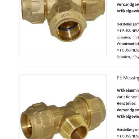
Versandgew
Artikelgewic
Hersteller ge
MT BUSSINESS K
Spanien, inf
Verantwortli
MT BUSSINESS K
Spanien, info
PE Messin
Artikelnumm
Variationen i
Hersteller:
Versandgew
Artikelgewic
Hersteller ge
MT BUSSINESS K