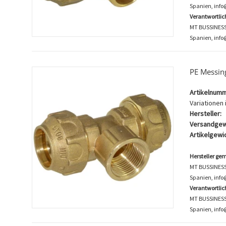
Spanien, inf
Verantwortli
MT BUSSINESS K
Spanien, info
PE Messin
Artikelnumm
Variationen i
Hersteller:
Versandgew
Artikelgewic
Hersteller ge
MT BUSSINESS K
Spanien, inf
Verantwortli
MT BUSSINESS K
Spanien, info