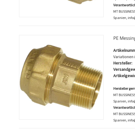
Verantwortli
MT BUSSINESS K
Spanien, info
PE Messin
Artikelnumm
Variationen i
Hersteller:
Versandgew
Artikelgewic
Hersteller ge
MT BUSSINESS K
Spanien, inf
Verantwortli
MT BUSSINESS K
Spanien, info