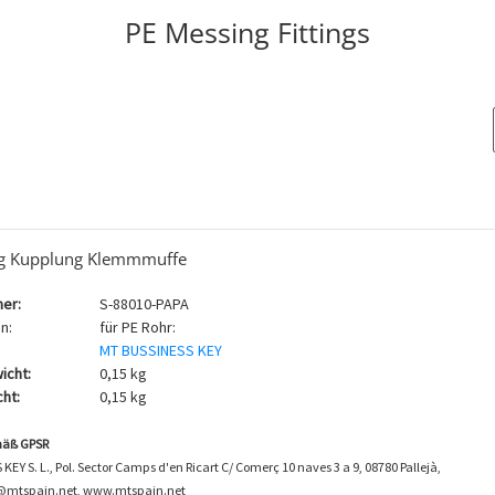
PE Messing Fittings
g Kupplung Klemmmuffe
er:
S-88010-PAPA
n:
für PE Rohr:
MT BUSSINESS KEY
icht:
0,15 kg
ht:
0,15 kg
mäß GPSR
EY S. L., Pol. Sector Camps d'en Ricart C/ Comerç 10 naves 3 a 9, 08780 Pallejà,
o@mtspain.net, www.mtspain.net