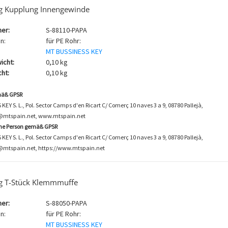
g Kupplung Innengewinde
er:
S-88110-PAPA
n:
für PE Rohr:
MT BUSSINESS KEY
icht:
0,10 kg
ht:
0,10 kg
mäß GPSR
EY S. L., Pol. Sector Camps d'en Ricart C/ Comerç 10 naves 3 a 9, 08780 Pallejà,
o@mtspain.net, www.mtspain.net
che Person gemäß GPSR
EY S. L., Pol. Sector Camps d'en Ricart C/ Comerç 10 naves 3 a 9, 08780 Pallejà,
@mtspain.net, https://www.mtspain.net
g T-Stück Klemmmuffe
er:
S-88050-PAPA
n:
für PE Rohr:
MT BUSSINESS KEY