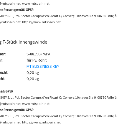
o@mtspain.net, www.mtspain.net
che Person gemäß GPSR
EY S. L., Pol. Sector Camps d'en Ricart C/ Comerç 10 naves 3 a 9, 08780 Pallejà,
@mtspain.net, https://www.mtspain.net
g T-Stück Innengewinde
er:
S-88190-PAPA
n:
für PE Rohr:
MT BUSSINESS KEY
icht:
0,20 kg
ht:
0,20 kg
mäß GPSR
EY S. L., Pol. Sector Camps d'en Ricart C/ Comerç 10 naves 3 a 9, 08780 Pallejà,
o@mtspain.net, www.mtspain.net
che Person gemäß GPSR
EY S. L., Pol. Sector Camps d'en Ricart C/ Comerç 10 naves 3 a 9, 08780 Pallejà,
@mtspain.net, https://www.mtspain.net