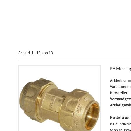
Artikel
1
-
13
von
13
PE Messin
Artikelnumm
Variationen i
Hersteller:
Versandgew
Artikelgewic
Hersteller ge
MT BUSSINESS K
Spanien, inf