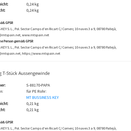
icht:
0,24 kg
ht:
0,24 kg
mäß GPSR
EY S. L., Pol. Sector Camps d'en Ricart C/ Comerç 10 naves 3 a 9, 08780 Pallejà,
o@mtspain.net, www.mtspain.net
che Person gemäß GPSR
EY S. L., Pol. Sector Camps d'en Ricart C/ Comerç 10 naves 3 a 9, 08780 Pallejà,
@mtspain.net, https://www.mtspain.net
g T-Stück Aussengewinde
er:
S-88170-PAPA
n:
für PE Rohr:
MT BUSSINESS KEY
icht:
0,21 kg
ht:
0,21 kg
mäß GPSR
EY S. L., Pol. Sector Camps d'en Ricart C/ Comerç 10 naves 3 a 9, 08780 Pallejà,