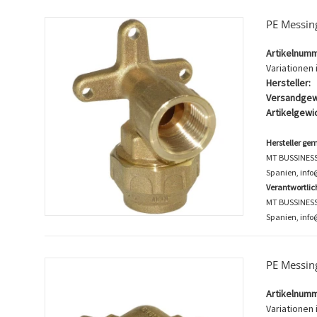
PE Messin
Artikelnumm
Variationen i
Hersteller:
Versandgew
Artikelgewic
Hersteller ge
MT BUSSINESS K
Spanien, inf
Verantwortli
MT BUSSINESS K
Spanien, info
PE Messin
Artikelnumm
Variationen i