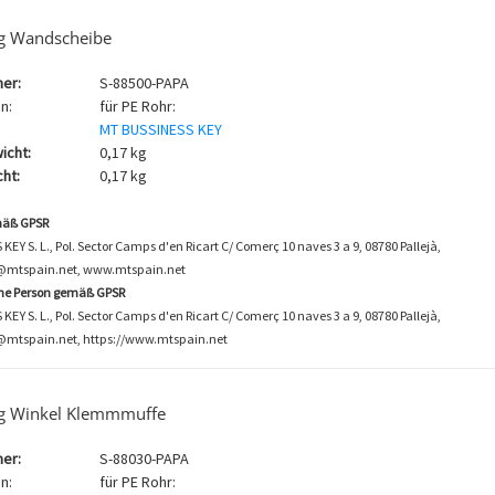
g Wandscheibe
er:
S-88500-PAPA
n:
für PE Rohr:
MT BUSSINESS KEY
icht:
0,17 kg
ht:
0,17 kg
mäß GPSR
EY S. L., Pol. Sector Camps d'en Ricart C/ Comerç 10 naves 3 a 9, 08780 Pallejà,
o@mtspain.net, www.mtspain.net
che Person gemäß GPSR
EY S. L., Pol. Sector Camps d'en Ricart C/ Comerç 10 naves 3 a 9, 08780 Pallejà,
@mtspain.net, https://www.mtspain.net
g Winkel Klemmmuffe
er:
S-88030-PAPA
n:
für PE Rohr: