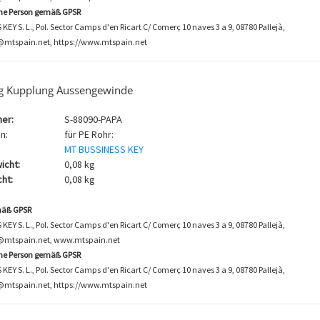
che Person gemäß GPSR
EY S. L., Pol. Sector Camps d'en Ricart C/ Comerç 10 naves 3 a 9, 08780 Pallejà,
@mtspain.net, https://www.mtspain.net
g Kupplung Aussengewinde
er:
S-88090-PAPA
n:
für PE Rohr:
MT BUSSINESS KEY
icht:
0,08 kg
ht:
0,08 kg
mäß GPSR
EY S. L., Pol. Sector Camps d'en Ricart C/ Comerç 10 naves 3 a 9, 08780 Pallejà,
o@mtspain.net, www.mtspain.net
che Person gemäß GPSR
EY S. L., Pol. Sector Camps d'en Ricart C/ Comerç 10 naves 3 a 9, 08780 Pallejà,
@mtspain.net, https://www.mtspain.net