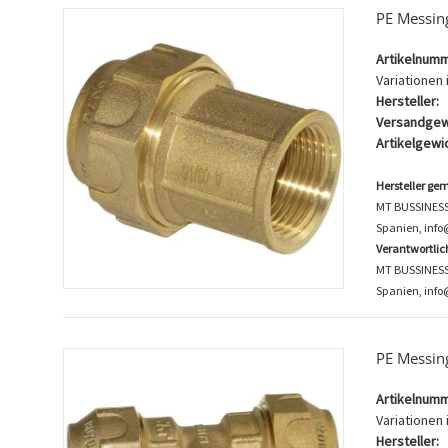
PE Messin
Artikelnumm
Variationen i
Hersteller:
Versandgew
Artikelgewic
Hersteller ge
MT BUSSINESS K
Spanien, inf
Verantwortli
MT BUSSINESS K
Spanien, info
PE Messin
Artikelnumm
Variationen i
Hersteller: