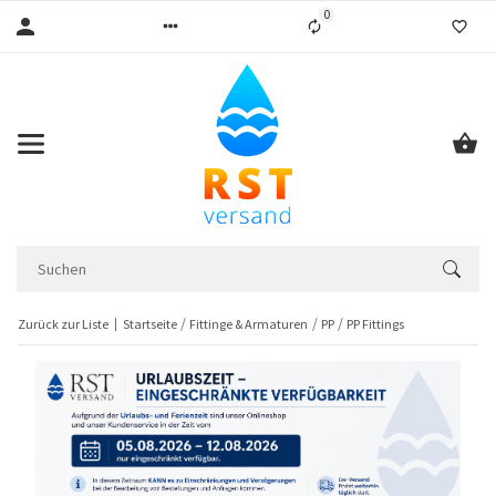
0
Liste ist leer
Zurück zur Liste
Startseite
Fittinge & Armaturen
PP
PP Fittings