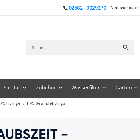
02582 - 9029270
Versandkoste
Sanitär
Zubehör
Wasserfilter
Garten
VC Fittinge
PVC Gewindefittings