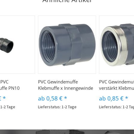
 PVC
PVC Gewindemuffe
PVC Gewindemuf
ffe PN10
Klebmuffe x Innengewinde
verstärkt Klebmu
€
*
ab
0,58 €
*
ab
0,85 €
*
 1-2 Tage
Lieferstatus: 1-2 Tage
Lieferstatus: 1-2 T