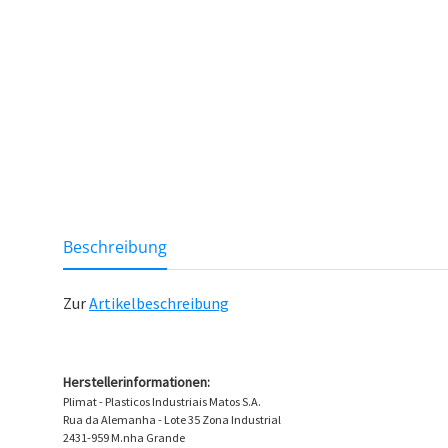
Lo
weitere Registerkarten anzeigen
Beschreibung
Zur
Artikelbeschreibung
Herstellerinformationen:
Plimat - Plasticos Industriais Matos S.A.
Rua da Alemanha - Lote 35 Zona Industrial
2431-959 M.nha Grande