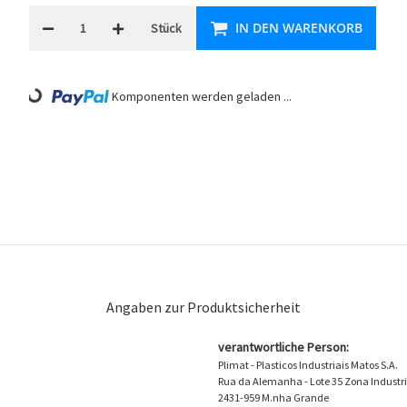
IN DEN WARENKORB
Stück
ading...
Komponenten werden geladen ...
Angaben zur Produktsicherheit
verantwortliche Person:
Plimat - Plasticos Industriais Matos S.A.
Rua da Alemanha - Lote 35 Zona Industri
2431-959 M.nha Grande