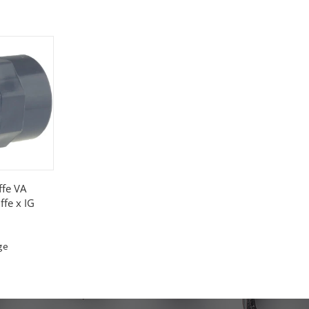
fe VA
ffe x IG
age