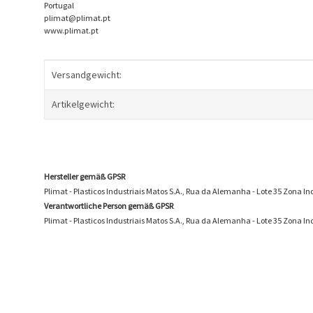
Portugal
plimat@plimat.pt
www.plimat.pt
Produkteigenschaft
Wert
Versandgewicht:
Artikelgewicht:
Hersteller gemäß GPSR
Plimat - Plasticos Industriais Matos S.A., Rua da Alemanha - Lote 35 Zona 
Verantwortliche Person gemäß GPSR
Plimat - Plasticos Industriais Matos S.A., Rua da Alemanha - Lote 35 Zona 