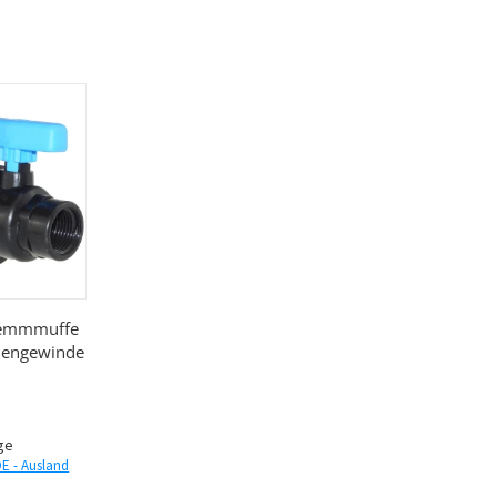
lemmmuffe
nengewinde
age
DE - Ausland