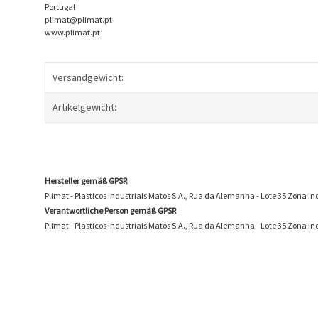
Portugal
plimat@plimat.pt
www.plimat.pt
Produkteigenschaft
Wert
Versandgewicht:
Artikelgewicht:
Hersteller gemäß GPSR
Plimat - Plasticos Industriais Matos S.A., Rua da Alemanha - Lote 35 Zona 
Verantwortliche Person gemäß GPSR
Plimat - Plasticos Industriais Matos S.A., Rua da Alemanha - Lote 35 Zona 