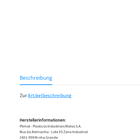
weitere Registerkarten anzeigen
Beschreibung
Zur
Artikelbeschreibung
Herstellerinformationen:
Plimat - Plasticos Industriais Matos S.A.
Rua da Alemanha - Lote 35 Zona Industrial
2431-959 M.nha Grande