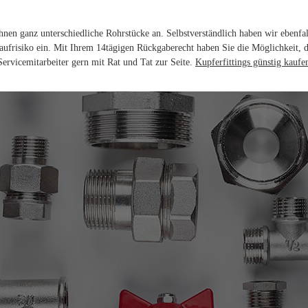
hnen ganz unterschiedliche Rohrstücke an. Selbstverständlich haben wir ebenfa
Kaufrisiko ein. Mit Ihrem 14tägigen Rückgaberecht haben Sie die Möglichkeit, 
rvicemitarbeiter gern mit Rat und Tat zur Seite.
Kupferfittings günstig kaufe