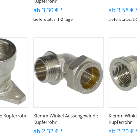
Kupferrohr
ab
3,30 €
*
ab
3,58 €
Lieferstatus: 1-2 Tage
Lieferstatus: 1
auf
Schnellkauf
Sc
 Kupferrohr
Klemm Winkel Aussengewinde
Klemm Winke
Kupferrohr
Kupferrohr
*
ab
2,32 €
*
ab
2,20 €