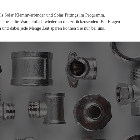
lls
Solar Klemmverbinder
und
Solar Fittings
im Programm.
die bestellte Ware einfach wieder an uns zurückzusenden. Bei Fragen
n
und dabei jede Menge Zeit sparen können Sie nur bei uns.