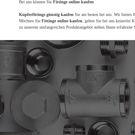
Bei uns können Sie
Fittinge online kaufen
Kupferfittings günstig kaufen
Sie am besten bei uns. Wir bieten I
Möchten Sie
Fittinge online kaufen
, gehen Sie bei uns keinerlei 
zu unserem umfangreichen Produktangebot stehen Ihnen erfahrene Se