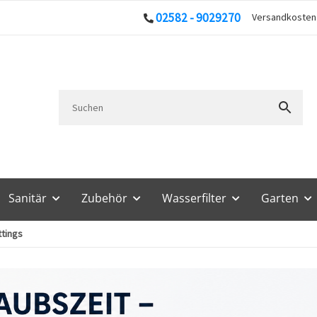
02582 - 9029270
Versandkoste
Sanitär
Zubehör
Wasserfilter
Garten
tings