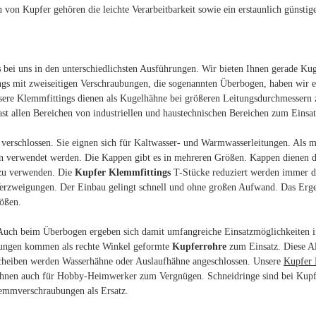
von Kupfer gehören die leichte Verarbeitbarkeit sowie ein erstaunlich günstige
s
bei uns in den unterschiedlichsten Ausführungen. Wir bieten Ihnen gerade Ku
gs mit zweiseitigen Verschraubungen, die sogenannten Überbogen, haben wir
sere Klemmfittings dienen als Kugelhähne bei größeren Leitungsdurchmessern 
llen Bereichen von industriellen und haustechnischen Bereichen zum Einsatz.
erschlossen. Sie eignen sich für Kaltwasser- und Warmwasserleitungen. Als 
agen verwendet werden. Die Kappen gibt es in mehreren Größen. Kappen dienen
 zu verwenden. Die
Kupfer Klemmfittings
T-Stücke reduziert werden immer do
Verzweigungen. Der Einbau gelingt schnell und ohne großen Aufwand. Das Ergeb
rößen.
uch beim Überbogen ergeben sich damit umfangreiche Einsatzmöglichkeiten in
igungen kommen als rechte Winkel geformte
Kupferrohre
zum Einsatz. Diese All
cheiben werden Wasserhähne oder Auslaufhähne angeschlossen. Unsere
Kupfer 
ähnen auch für Hobby-Heimwerker zum Vergnügen. Schneidringe sind bei Kupfe
lemmverschraubungen als Ersatz.