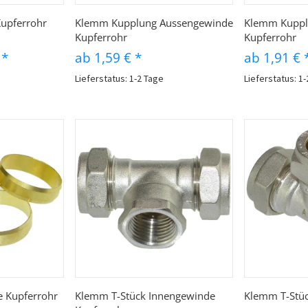
auf
Schnellkauf
Sc
upferrohr
Klemm Kupplung Aussengewinde
Klemm Kuppl
Kupferrohr
Kupferrohr
€
*
ab
1,59 €
*
ab
1,91 €
Lieferstatus: 1-2 Tage
Lieferstatus: 1
auf
Schnellkauf
Sc
 Kupferrohr
Klemm T-Stück Innengewinde
Klemm T-Stüc