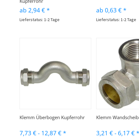
Kupferrohr
ab
2,94 €
*
ab
0,63 €
*
Lieferstatus: 1-2 Tage
Lieferstatus: 1-2 Tage
Schnellkauf
Schnellk
Klemm Überbogen Kupferrohr
Klemm Wandscheibe
7,73 €
-
12,87 €
*
3,21 €
-
6,17 €