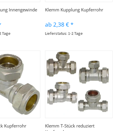
hnellkauf
Schnellkauf
ung Innengewinde
Klemm Kupplung Kupferrohr
*
ab
2,38 €
*
-2 Tage
Lieferstatus: 1-2 Tage
hnellkauf
Schnellkauf
k Kupferrohr
Klemm T-Stück reduziert