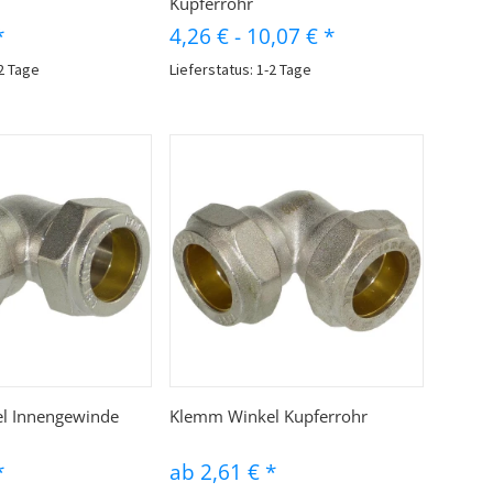
Kupferrohr
*
4,26 €
-
10,07 €
*
-2 Tage
Lieferstatus: 1-2 Tage
hnellkauf
Schnellkauf
l Innengewinde
Klemm Winkel Kupferrohr
*
ab
2,61 €
*