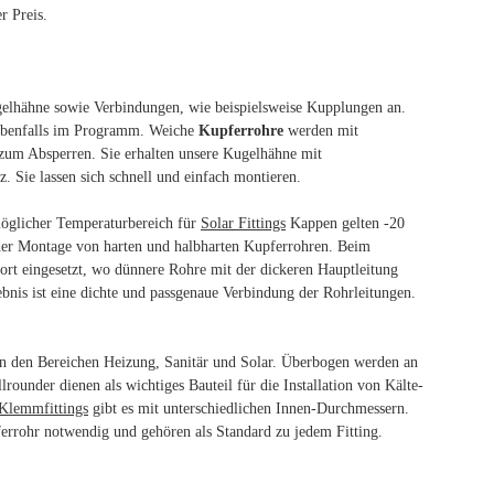
r Preis.
gelhähne sowie Verbindungen, wie beispielsweise Kupplungen an.
 ebenfalls im Programm. Weiche
Kupferrohre
werden mit
zum Absperren. Sie erhalten unsere Kugelhähne mit
 Sie lassen sich schnell und einfach montieren.
möglicher Temperaturbereich für
Solar Fittings
Kappen gelten -20
 der Montage von harten und halbharten Kupferrohren. Beim
rt eingesetzt, wo dünnere Rohre mit der dickeren Hauptleitung
nis ist eine dichte und passgenaue Verbindung der Rohrleitungen.
 den Bereichen Heizung, Sanitär und Solar. Überbogen werden an
rounder dienen als wichtiges Bauteil für die Installation von Kälte-
Klemmfittings
gibt es mit unterschiedlichen Innen-Durchmessern.
rrohr notwendig und gehören als Standard zu jedem Fitting.