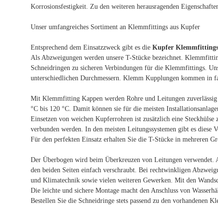
Korrosionsfestigkeit. Zu den weiteren herausragenden Eigenschaften 
Unser umfangreiches Sortiment an Klemmfittings aus Kupfer
Entsprechend dem Einsatzzweck gibt es die
Kupfer Klemmfitting
Als Abzweigungen werden unsere T-Stücke bezeichnet. Klemmfittin
Schneidringen zu sicheren Verbindungen für die Klemmfittings. Un
unterschiedlichen Durchmessern. Klemm Kupplungen kommen in fast a
Mit Klemmfitting Kappen werden Rohre und Leitungen zuverlässig v
°C bis 120 °C. Damit können sie für die meisten Installationsanl
Einsetzen von weichen Kupferrohren ist zusätzlich eine Steckhülse
verbunden werden. In den meisten Leitungssystemen gibt es diese 
Für den perfekten Einsatz erhalten Sie die T-Stücke in mehreren G
Der Überbogen wird beim Überkreuzen von Leitungen verwendet. A
den beiden Seiten einfach verschraubt. Bei rechtwinkligen Abzwe
und Klimatechnik sowie vielen weiteren Gewerken. Mit den Wands
Die leichte und sichere Montage macht den Anschluss von Wasserh
Bestellen Sie die Schneidringe stets passend zu den vorhandenen K